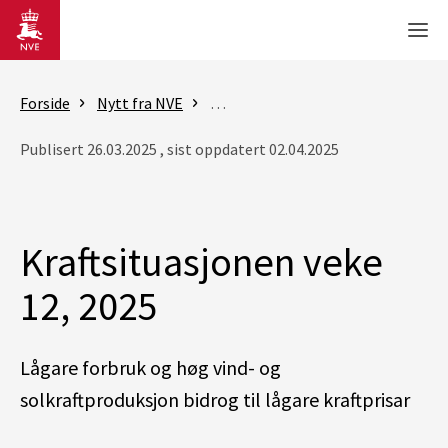
Gå til hovedinnhold
Men
Forside
Nytt fra NVE
Rapporter - Kraftsituasjonen
K
Publisert 26.03.2025 , sist oppdatert 02.04.2025
Kraftsituasjonen veke
12, 2025
Lågare forbruk og høg vind- og
solkraftproduksjon bidrog til lågare kraftprisar