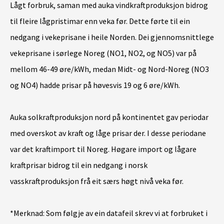
Lågt forbruk, saman med auka vindkraftproduksjon bidrog
til fleire lågpristimar enn veka før. Dette førte til ein
nedgang i vekeprisane i heile Norden. Dei gjennomsnittlege
vekeprisane i sørlege Noreg (NO1, NO2, og NO5) var på
mellom 46-49 øre/kWh, medan Midt- og Nord-Noreg (NO3
og NO4) hadde prisar på høvesvis 19 og 6 øre/kWh.
Auka solkraftproduksjon nord på kontinentet gav periodar
med overskot av kraft og låge prisar der. I desse periodane
var det kraftimport til Noreg. Høgare import og lågare
kraftprisar bidrog til ein nedgang i norsk
vasskraftproduksjon frå eit særs høgt nivå veka før.
*Merknad: Som følgje av ein datafeil skrev vi at forbruket i