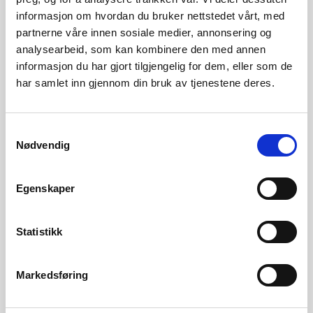
Kraftpriser og kraftsystemdata
informasjon om hvordan du bruker nettstedet vårt, med
partnerne våre innen sosiale medier, annonsering og
analysearbeid, som kan kombinere den med annen
informasjon du har gjort tilgjengelig for dem, eller som de
Arkiv for eldre kraftsituasjonsrapporter
har samlet inn gjennom din bruk av tjenestene deres.
Samtykkevalg
Se også kvartalsrapport for kraftmarkedet
Nødvendig
Egenskaper
Magasinstatistikk
Statistikk
Hydrologiske data til
Markedsføring
kraftsituasjonsrapporten