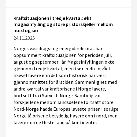
Kraftsituasjonen i tredje kvartal: økt
magasinfylling og store prisforskjeller mellom
nord og sør
24.11.2025
Norges vassdrags- og energidirektorat har
oppsummert kraftsituasjonen for
perioden
juli
,
august
og september
i år
.
Magasinfyllingen økte
gjennom
tredje
kvartal
, men
i sør
e
ndte nivået
likevel
lavere
enn
det som
historisk
har vært
gjennomsnittet
f
or årstiden
.
Sammenlignet med
andre kvartal
var kraftprisene
i Norge lavere
,
bortsett fra i Sørvest-Norge
.
Samtidig var
f
orskjellene
mellom landsdelene
fortsatt store.
Nord-Norge hadde Europas laveste priser
.
I
s
ørlige
Norge lå
prisene
betydelig høyere
enn i
nord
, men
lavere
enn
de fleste land på kontinentet
.