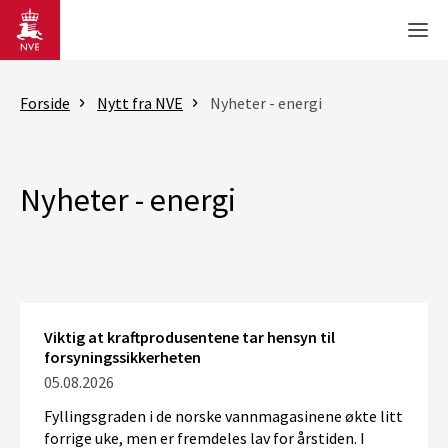
Gå til hovedinnhold
Men
Forside
Nytt fra NVE
Nyheter - energi
Nyheter - energi
Viktig at kraftprodusentene tar hensyn til
forsyningssikkerheten
05.08.2026
Fyllingsgraden i de norske vannmagasinene økte litt
forrige uke, men er fremdeles lav for årstiden. I