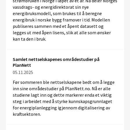
strømbruken i Norge i løpet av et år.
Nå deler
Norges
vassdrags- og energidirektorat
sin
nye
energibruksmodell
, som
bruke
s
til å
beregne
energibruk i
norske bygg fram
over
i tid
.
Modellen
publiseres
sammen med
et åpent
datasett
og
legges
ut med åpen lisens, slik at
alle som ønsker
kan ta de
n
i bruk.
Samlet nettselskapenes områdestudier på
PlanNett
05.11.2025
Før sommeren ble nettselskapene bedt om å legge
inn sine områdestudier på PlanNett.no. Nå er alle
studiene lagt inn og dette markerer enda et viktig
steg i arbeidet med å styrke kunnskapsgrunnlaget
for energiplanlegging igjennom digitalisering av
kraftsektoren.