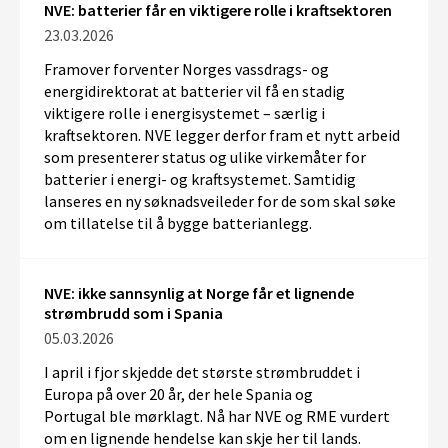
NVE: batterier får en viktigere rolle i kraftsektoren
23.03.2026
Framover forventer Norges vassdrags- og
energidirektorat at batterier vil få en stadig
viktigere rolle i energisystemet – særlig i
kraftsektoren. NVE legger derfor fram et nytt arbeid
som presenterer status og ulike virkemåter for
batterier i energi- og kraftsystemet. Samtidig
lanseres en ny søknadsveileder for de som skal søke
om tillatelse til å bygge batterianlegg.
NVE: ikke sannsynlig at Norge får et lignende
strømbrudd som i Spania
05.03.2026
I april i fjor
skjedde
det største strømbruddet i
Europa på over 20 år
,
der
hele Spania og
Portugal
ble
mørklagt.
Nå har
NVE og RME
vurdert
om en lignende hendelse kan skje
her til lands
.