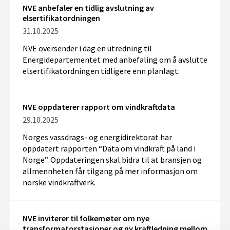
NVE anbefaler en tidlig avslutning av
elsertifikatordningen
31.10.2025
NVE oversender i dag en utredning
til
Energidepartementet
med anbefaling om å
avslutte
elsertifikatordningen tidligere enn planlagt.
NVE oppdaterer rapport om vindkraftdata
29.10.2025
Norges vassdrags- og energidirektorat
har
oppdatert rapporten “
Data
om vindkraft på land i
Norge”
.
O
ppdateringen
skal
bidra til at
bransje
n
og
allmennheten
får tilgang på mer
informasjon om
norske
vindkraft
verk
.
NVE inviterer til folkemøter om nye
transformatorstasjoner og ny kraftledning mellom