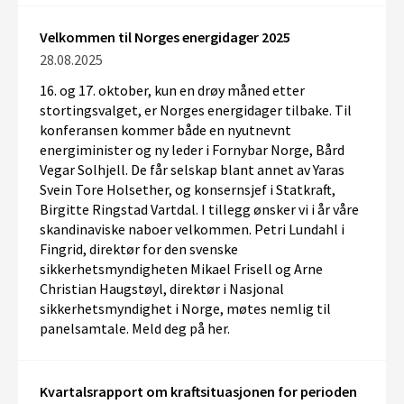
Velkommen til Norges energidager 2025
28.08.2025
16. og 17. oktober
, k
un en drøy
måned etter
stortingsvalget,
er Norges
energidager
tilbake
.
Til
konferansen kommer både en nyutnevnt
energiminister
og
ny leder i Fornybar Norge
,
Bård
Vegar Solhjell
.
De
får selskap
blant annet av Yaras
Svein Tor
e
Holseth
er
,
og konsernsjef i Statkraft,
Birgitte
Ringstad Vartdal.
I tillegg ønsker vi
i
år
våre
skandinaviske
naboer velkommen.
Petri
Lundahl
i
F
ingrid
,
direktør for den svenske
sikkerhetsm
ynd
igheten
Mikael Frisell
og Arne
Christian
Haug
støy
l
,
di
rektør
i Nasjonal
sikkerhetsmyndighet
i Norge
,
møtes
n
emlig
til
panelsamtale
.
Meld deg på her.
Kvartalsrapport om kraftsituasjonen for perioden