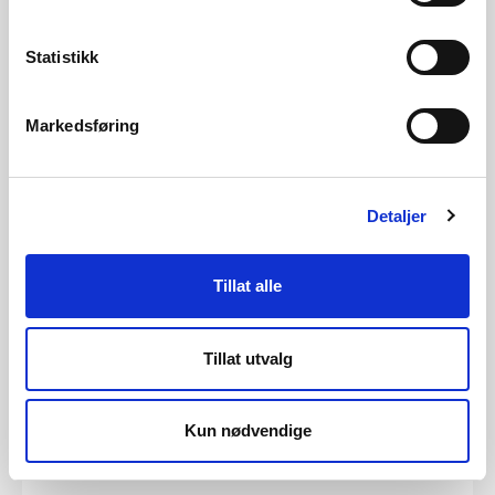
Med
regjeringens klimaplan,
som ble lagt fram
sammen med gårsdagens forslag til Statsbudsjett,
Statistikk
viser NVEs analyse at
samlet
kraftforbruk
økes
med
ytterligere
4
TWh
fram mot
2035
.
Markedsføring
NVE lanserer et nytt rammeverk for energi- og
kraftmarkedsmodeller
Detaljer
15.10.2025
N
orges vassdrags- og energidirektorat lanserer et
nytt
r
ammeverk
som skal
gjøre det enklere og
Tillat alle
raskere
å
lag
e
energi- og
kraft
markeds
analyser.
Flere og bedre analyser bidrar til mer kunnskap
når
både myndigheter og energibransjen tar sine
Tillat utvalg
beslutninger.
Verktøyet
legge
s
ut med åpe
n
lisens
,
slik at hele
bransjen
og akademia
kan ha nytte av
det
.
Kun nødvendige