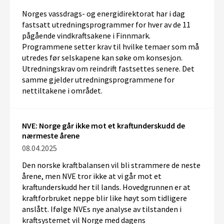
Norges vassdrags- og energidirektorat har i dag
fastsatt utredningsprogrammer for hver av de 11
pågående vindkraftsakene i Finnmark.
Programmene setter krav til hvilke temaer som må
utredes før selskapene kan søke om konsesjon.
Utredningskrav om reindrift fastsettes senere. Det
samme gjelder utredningsprogrammene for
nettiltakene i området.
NVE: Norge går ikke mot et kraftunderskudd de
nærmeste årene
08.04.2025
D
en
n
orske kraftbalansen
vil
bli strammere de neste
årene, men NVE tror ikke
at
vi går mot et
kraf
underskudd
her til lands
.
Hovedgrunnen er at
kraft
forbruket
neppe
blir like høyt som
tidligere
anslått
.
Ifølge
NVEs nye
analyse
av
t
ilstanden
i
kraftsystemet
vil Norge med dagens