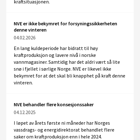
kraftsituasjonen.
NVE er ikke bekymret for forsyningssikkerheten
denne vinteren
04.02.2026
En lang kuldeperiode har bidratt til høy
kraftproduksjon og lavere nivå i norske
vannmagasiner. Samtidig har det aldri vært så lite
snø i fjellet i sørlige Norge. NVE er likevel ikke
bekymret for at det skal bli knapphet på kraft denne
vinteren.
NVE behandler flere konsesjonssaker
04.12.2025
I løpet av årets første ni måneder har
Norges
vassdrags- og energidirektorat
behandlet
flere
saker
om kraftproduksjon enn
i
hele
202
4
.