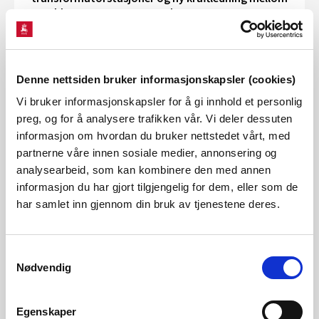
Bamble, Porsgrunn og Tønsberg
17.10.2025
NVE inviterer til høring og folkemøter i forbindelse
med nye transformatorstasjoner og en ny 420 kV
Denne nettsiden bruker informasjonskapsler (cookies)
kraftledning mellom Bamble, Porsgrunn og
Tønsberg. De planlagte tiltakene berører
Vi bruker informasjonskapsler for å gi innhold et personlig
kommunene Bamble, Porsgrunn, Skien og Siljan i
preg, og for å analysere trafikken vår. Vi deler dessuten
Telemark samt Sandefjord, Larvik og Tønsberg i
informasjon om hvordan du bruker nettstedet vårt, med
Vestfold.
partnerne våre innen sosiale medier, annonsering og
analysearbeid, som kan kombinere den med annen
informasjon du har gjort tilgjengelig for dem, eller som de
Slik vil klimapolitikken påvirke kraftforbruket og
har samlet inn gjennom din bruk av tjenestene deres.
strømprisen
16.10.2025
Samtykkevalg
I en ny rapport ser NVE nærmere på hvordan
Nødvendig
klimapolitik
k
vil
påvirke
kraft
forbruket og
strøm
prisene i Norge
de neste ti årene.
I NVEs
langsiktige kraftmarkedsanalyse
ligger det inn
e
en
Egenskaper
samlet
forbruks
økning
på 23 TWh de neste ti årene
.