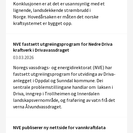
Konklusjonen er at det er usannsynlig med et
lignende,
landsdekkende strømbrudd i
Norge
.
Hovedårsaken er
måten det norske
kraftsystemet er bygget opp
.
NVE fastsett utgreiingsprogram for Nedre Driva
kraftverk i Drivavassdraget
03.03.2026
Noregs vassdrags- og energidirektorat (NVE) har
fastsett utgreiingsprogram for utvidinga av Driva
-
anlegget i Oppdal og Sunndal
kommune.
Dei
sentrale problemstillingane
handlar om
laksen i
Driva, inngrep i Trollheimen og Innerdalen
landskapsvernområde, og
fraføring
av vatn frå det
verna Ålvundvassdraget.
NVE publiserer ny nettside for vannkraftdata