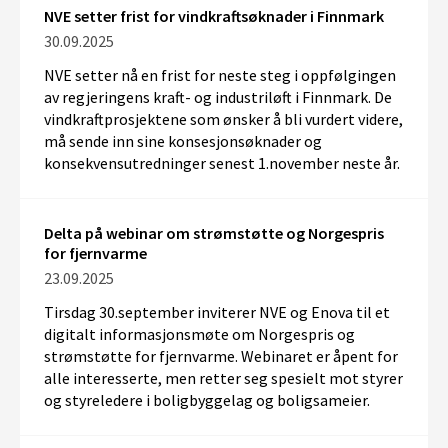
NVE setter frist for vindkraftsøknader i Finnmark
30.09.2025
NVE setter nå en frist for neste steg i oppfølging
en
av regjeringens kraft- og i
ndustriløft i Finnmark.
D
e
vindkraftprosjektene
som ønsker å bli vurdert
videre
,
må
send
e
inn
sine
konsesjon
søknader
og
konsekvensutredninger
senest
1.
november neste
år
.
Delta på webinar om strømstøtte og Norgespris
for fjernvarme
23.09.2025
Tirsdag 30.september inviterer NVE og Enova til et
digitalt informasjonsmøte om
Norgespris og
strømstøtte for fjernvarme. Webinaret er åpent for
alle interesserte, men retter seg spesielt mot styrer
og styreledere i boligbyggelag og boligsameier.