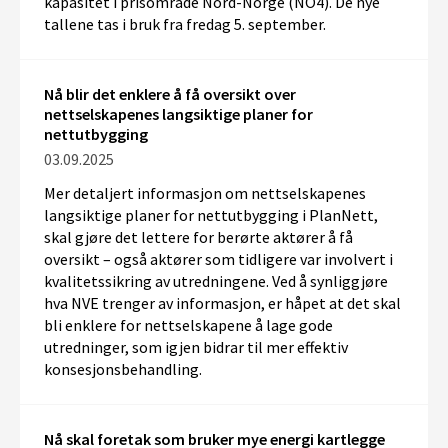
kapasitet i prisområde Nord-Norge (NO4). De nye
tallene tas i bruk fra fredag 5. september.
Nå blir det enklere å få oversikt over
nettselskapenes langsiktige planer for
nettutbygging
03.09.2025
Mer detaljert informasjon om nettselskapenes
langsiktige planer for nettutbygging i PlanNett,
skal gjøre det lettere for berørte aktører å få
oversikt – også aktører som tidligere var involvert i
kvalitetssikring av utredningene. Ved å synliggjøre
hva NVE trenger av informasjon, er håpet at det skal
bli enklere for nettselskapene å lage gode
utredninger, som igjen bidrar til mer effektiv
konsesjonsbehandling.
Nå skal foretak som bruker mye energi kartlegge