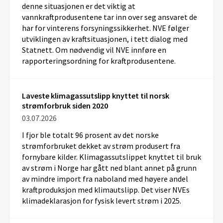
denne situasjonen er det viktig at
vannkraftprodusentene tar inn over seg ansvaret de
har for vinterens forsyningssikkerhet. NVE følger
utviklingen av kraftsituasjonen, i tett dialog med
Statnett. Om nødvendig vil NVE innføre en
rapporteringsordning for kraftprodusentene.
Laveste klimagassutslipp knyttet til norsk
strømforbruk siden 2020
03.07.2026
I
fjor
ble
t
otalt 9
6
prosent av det norske
strømforbruket dekket av strøm produsert fra
fornybare kilder.
Klimagassutslippet knyttet til bruk
av strøm i Norge har gått ned blant annet på grunn
av
mindre import
fra naboland med høyere
andel
kraftproduksjon med klimautslipp
.
Det viser
NVEs
k
limadeklarasjon for fysisk levert strøm i 202
5
.