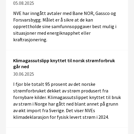
05.08.2025
NVE har inngått avtaler med Bane NOR, Gassco og
Forsvarsbygg. Målet er å sikre at de kan
opprettholde sine samfunnsoppgaver best mulig i
situasjoner med energiknapphet eller
kraftrasjonering.
Klimagassutslipp knyttet til norsk strømforbruk
går ned
30.06.2025
I fjor ble totalt 95 prosent av det norske
strømforbruket dekket av strøm produsert fra
fornybare kilder. Klimagassutslippet knyttet til bruk
av strøm i Norge har gått ned blant annet på grunn
av økt import fra Sverige. Det viser NVEs
klimadeklarasjon for fysisk levert strøm i 2024.