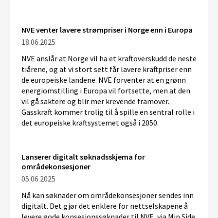
NVE venter lavere strømpriser i Norge enn i Europa
18.06.2025
NVE
anslår
at Norge
vil ha
et kraftoverskudd de neste
tiårene
,
og
at vi
stort sett
får
lavere kraftpriser enn
de europeiske landene
.
NVE forventer at
en
grønn
energiomstilling i Europa vil
fortsette, men
at den
vil
gå saktere og bli
r
mer
krevende
framover
.
Gasskraft komme
r trolig
til å
spille en
sentral
rolle
i
det europeiske kraftsystemet
også
i 2050
.
Lanserer digitalt søknadsskjema for
områdekonsesjoner
05.06.2025
Nå kan søknader om områdekonsesjoner sendes inn
digitalt. Det gjør det enklere for nettselskapene å
levere gode konsesjonssøknader til NVE, via Min Side.