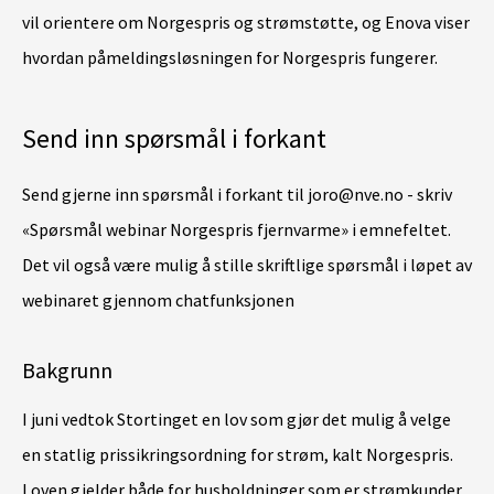
vil orientere om Norgespris og strømstøtte, og
Enova
viser
hvordan påmeldingsløsningen for Norgespris fungerer.
Send inn spørsmål i forkant
Send gjerne inn spørsmål i forkant til
joro@nve.no - skriv
«Spørsmål
webinar
Norgespris fjernvarme» i emnefeltet.
Det vil også være mulig å stille skriftlige spørsmål i løpet av
webinaret
gjennom chatfunksjonen
Bakgrunn
I juni vedtok Stortinget en lov som gjør det mulig å velge
en statlig prissikringsordning for strøm, kalt Norgespris.
Loven gjelder både for husholdninger som er strømkunder