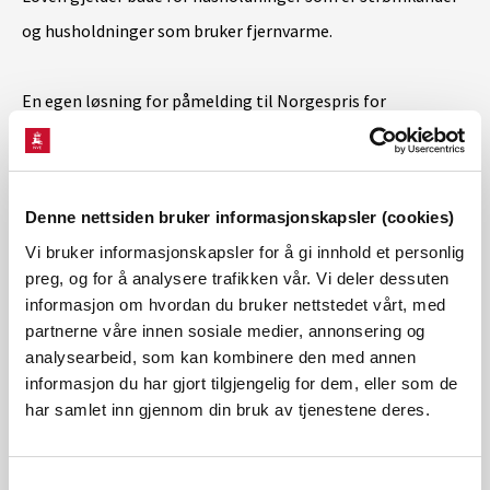
og husholdninger som bruker fjernvarme.
En egen løsning for påmelding til Norgespris for
fjernvarme er på plass, slik at det det er enkelt å inngå
avtale om Norgespris for fjernvarme.
Denne nettsiden bruker informasjonskapsler (cookies)
Vi bruker informasjonskapsler for å gi innhold et personlig
preg, og for å analysere trafikken vår. Vi deler dessuten
Påmelding
informasjon om hvordan du bruker nettstedet vårt, med
partnerne våre innen sosiale medier, annonsering og
Send en mail til
joro@nve.no
med navn, e-
analysearbeid, som kan kombinere den med annen
postadresse og selskap. Merk emnefeltet med
informasjon du har gjort tilgjengelig for dem, eller som de
«Påmelding
webinar
Norgespris fjernvarme».
har samlet inn gjennom din bruk av tjenestene deres.
Påmeldte vil få tilsendt
link
til
webinaret
.
Samtykkevalg