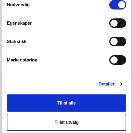
Nødvendig
Les mer om Norgespris og strømstøtte for
fjernvarme
Egenskaper
Statistikk
Markedsføring
Detaljer
Les også
Tillat alle
Tillat utvalg