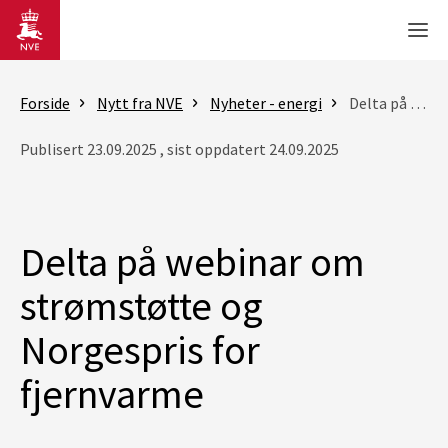
Gå til hovedinnhold
Men
Forside
Nytt fra NVE
Nyheter - energi
Delta på webinar om strømstøtte og Norgespris for fjernvarme
Publisert 23.09.2025 , sist oppdatert 24.09.2025
Delta på webinar om
strømstøtte og
Norgespris for
fjernvarme