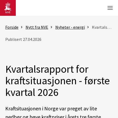
Gå til hovedinnhold
Men
Forside
Nytt fra NVE
Nyheter - energi
Kvartalsrapport for kraftsituasjonen - første kvartal 2026
Publisert 27.04.2026
Kvartalsrapport for
kraftsituasjonen - første
kvartal 2026
Kraftsituasjonen i Norge var preget av lite
nedbør og høye kraftpriser i årets tre første