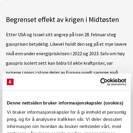
Begrenset effekt av krigen i Midtøsten
Etter USA og Israel sitt angrep på Iran 28. februar steg
gassprisen betydelig. Likevel holdt den seg på et mye lavere
nivå enn under energipriskrisen i 2022 og 2023. Selv om høy
gasspris isolert sett kan bidra til økte kraftpriser, var
prisene i mars i store deler av Europa rundt samme nivå
som for samme måned i fjor. Grunnen til at de økte
gassprisene hadde relativt begrenset innvirkning på
kraftprisene i mars er sammensatt.
Denne nettsiden bruker informasjonskapsler (cookies)
Vi bruker informasjonskapsler for å gi innhold et personlig
preg, og for å analysere trafikken vår. Vi deler dessuten
– Mildere vær, mer produksjon fra solkraft og redusert
informasjon om hvordan du bruker nettstedet vårt, med
kraftforbruk fra månedene før bidro til å begrense