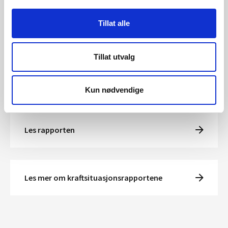
Norgespris fremfor spotpris med strømstøtte i første
Tillat alle
kvartal 2026.
Kontakt
Tillat utvalg
Lars Eirik Eilifsen
, senioringeniør
Kun nødvendige
Les rapporten
Les mer om kraftsituasjonsrapportene