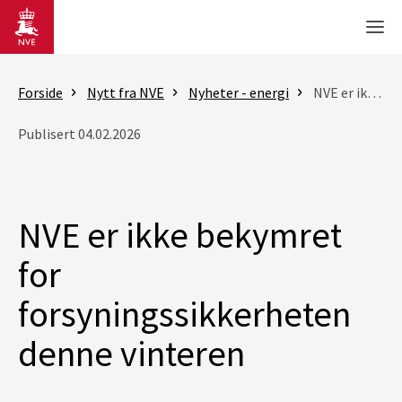
Gå til hovedinnhold
Men
Forside
Nytt fra NVE
Nyheter - energi
NVE er ikke bekymret for forsyningssikkerheten denne vinteren
Publisert 04.02.2026
NVE er ikke bekymret
for
forsyningssikkerheten
denne vinteren