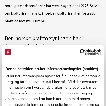
nordligste prisområdene har vært høyere enn i 2025. Selv
om kraftprisen har økt i nord, er kraftprisen her fortsatt
blant de laveste i Europa.
Den norske kraftforsyningen har
flere ben å stå på
Selv om vannkraften står sentralt i det norske
kraftsystemet, har også Norge tilgang til strøm fra andre
Denne nettsiden bruker informasjonskapsler (cookies)
kilder.
Vi bruker informasjonskapsler for å gi innhold et personlig
preg, og for å analysere trafikken vår. Vi deler dessuten
informasjon om hvordan du bruker nettstedet vårt, med
- Overføringskapasiteten mellom Norge og landene rundt
partnerne våre innen sosiale medier, annonsering og
oss er en viktig grunn til at vi vurderer
analysearbeid, som kan kombinere den med annen
forsyningssikkerheten som god. Blir det mindre
informasjon du har gjort tilgjengelig for dem, eller som de