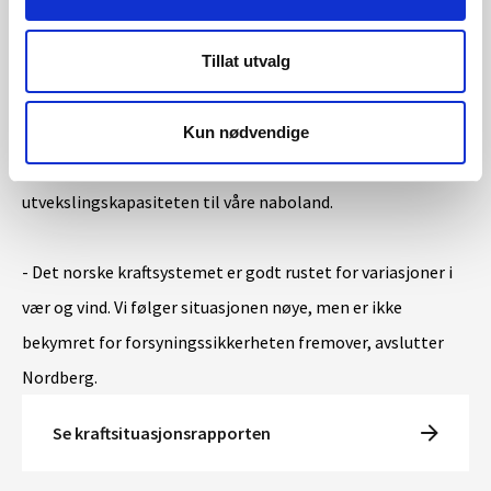
Sist vi hadde en situasjon med lav magasinfylling og lite
snø var i 2010 og 2011. Siden den gang har kraftsystemet
Tillat utvalg
vært gjennom en omfattende omstilling, og systemet er i
dag bedre rustet til å håndtere situasjonen. Det er bygget
Kun nødvendige
ut betydelige mengder vindkraft i Norden, og Norge har økt
utvekslingskapasiteten til våre naboland.
- Det norske kraftsystemet er godt rustet for variasjoner i
vær og vind. Vi følger situasjonen nøye, men er ikke
bekymret for forsyningssikkerheten fremover, avslutter
Nordberg.
Se kraftsituasjonsrapporten