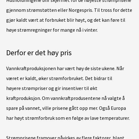
Husholdningene blir skjermet for de høyeste strømprisene
gjennom strømstøtten eller Norgespris. Til tross for dette
gjør kaldt vært at forbruket blir høyt, og det kan føre til
høye strømregninger for mange nå i vinter.
Derfor er det høy pris
Vannkraftproduksjonen har vært høy de siste ukene. Når
været er kaldt, øker strømforbruket. Det bidrar til
høyere strømpriser og gir insentiver til økt
kraftproduksjon. Om vannkraftprodusentene nå valgte å
spare på vannet, ville prisene gått opp mer. Også Europa
har høyt strømforbruk som en følge av lave temperaturer.
Strømprisene framover påvirkes av flere faktorer, blant