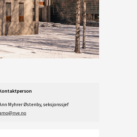
Kontaktperson
Ann Myhrer Østenby, seksjonssjef
amo@nve.no