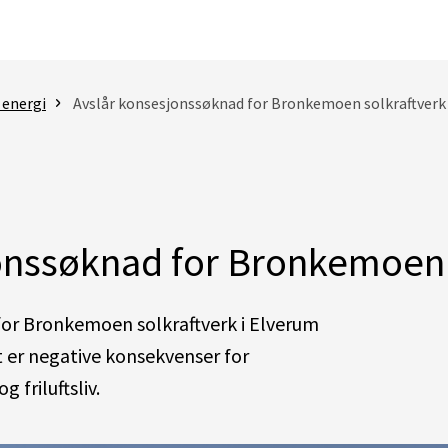
 energi
Avslår konsesjonssøknad for Bronkemoen solkraftverk
onssøknad for Bronkemoen 
for
Bronkemoen
solkraftverk
i Elverum
t er negative konsekvenser for
g friluftsliv.