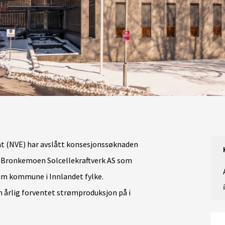
at (NVE) har avslått konsesjonssøknaden
r Bronkemoen Solcellekraftverk AS som
rum kommune i Innlandet fylke.
n årlig forventet strømproduksjon på i