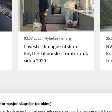
03.07.2026 | Nyheter - energi
25.
Laveste klimagassutslipp
NV
knyttet til norsk strømforbruk
kr
siden 2020
fo
nformasjonskapsler (cookies)
er for å gi innhold et personlig preg, og for å analysere trafikken