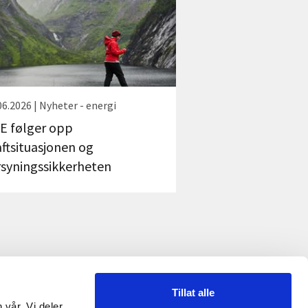
06.2026 | Nyheter - energi
E følger opp
aftsituasjonen og
rsyningssikkerheten
Tillat alle
 vår. Vi deler