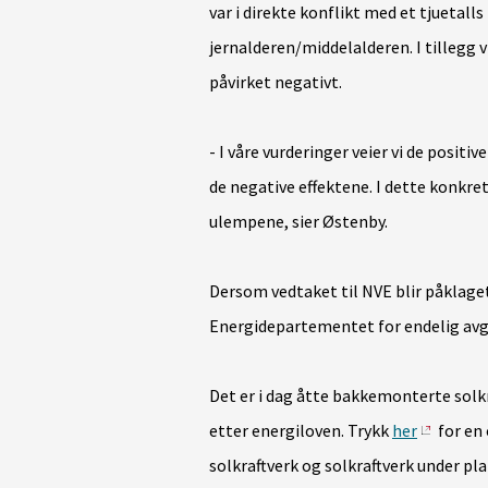
var i direkte konflikt med et tjuetalls
jernalderen/middelalderen. I tillegg vi
påvirket negativt.
- I våre vurderinger veier vi de posi
de negative effektene. I dette konkret
ulempene, sier Østenby.
Dersom vedtaket til NVE blir påklaget
Energidepartementet for endelig avg
Det er i dag åtte bakkemonterte solkr
etter energiloven. Trykk
her
for en 
solkraftverk og solkraftverk under pl