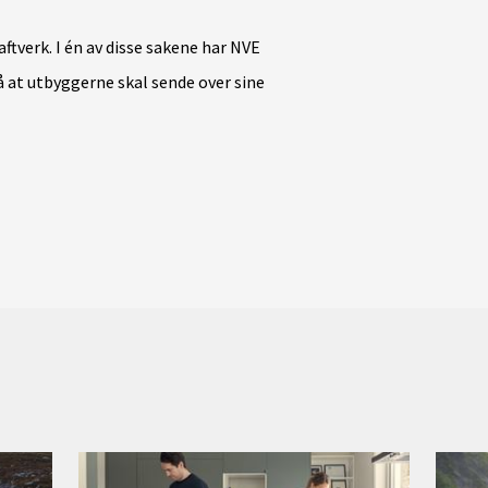
raftverk. I én av disse sakene har NVE
å at utbyggerne skal sende over sine