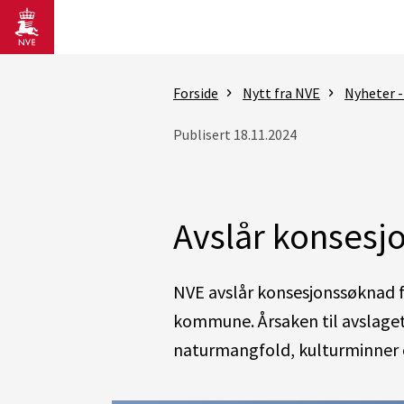
Gå til hovedinnhold
Forside
Nytt fra NVE
Nyheter -
Publisert 18.11.2024
Avslår konsesj
NVE avslår konsesjonssøknad 
kommune.
Årsaken til avslage
naturmangfold
, kulturminner o