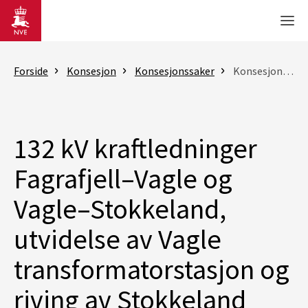
Gå til hovedinnhold
Men
Forside
Konsesjon
Konsesjonssaker
Konsesjonssak
132 kV kraftledninger
Fagrafjell–Vagle og
Vagle–Stokkeland,
utvidelse av Vagle
transformatorstasjon og
riving av Stokkeland