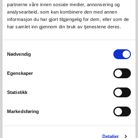
partnerne våre innen sosiale medier, annonsering og
Maaseide (bmtm@nve.no)
analysearbeid, som kan kombinere den med annen
informasjon du har gjort tilgjengelig for dem, eller som de
NVE har gitt Lnett AS konsesjon til to nye 132 kV
har samlet inn gjennom din bruk av tjenestene deres.
kraftledninger mellom Fagrafjell transformatorstasjon og
Vagle transformatorstasjon, og videre til Stokkeland
Samtykkevalg
transformatorstasjon, å utvide Vagle
Nødvendig
transformatorstasjon og å rive anlegg i Stokkeland
transformatorstasjon. Anleggene ligger i Sandnes og Time
Egenskaper
kommuner i Rogaland. NVEs vedtak er påklaget på
strekningen Fagrafjell-Vagle, og er oversendt Olje- og
Statistikk
energidepartementet til endelig avgjørelse.
Markedsføring
Lnett har fått tillatelse til å bygge to ca. 3,2 km lange,
parallelle luftledninger fra Fagrafjell transformatorstasjon
Detaljer