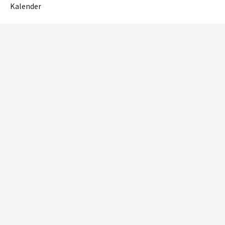
Kalender
OM NETTSTEDET
Personvern og cookies
Tilgjengelighetserklæring
RME
Reguleringsmyndigheten