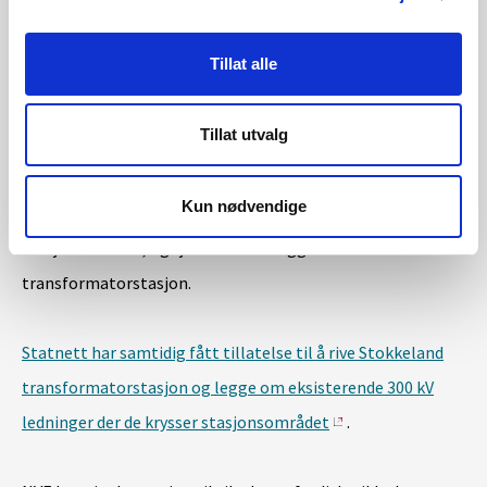
til Vagle transformatorstasjon. Mellom Vagle og
Stokkeland transformatorstasjoner har Lnett fått
Tillat alle
tillatelse til å bygge to ca. 1,1, km lange jordkabelsett i
felles grøft. De nye ledningene skal kobles sammen med
Tillat utvalg
eksisterende ledninger mot Tronsholen ved Stokkeland.
Lnett har samtidig fått konsesjon til å utvide Vagle
Kun nødvendige
transformatorstasjon med 650 kvm bygg og 4,9 dekar
stasjonsområde, og fjerne sine anlegg i Stokkeland
transformatorstasjon.
Statnett har samtidig fått tillatelse til å rive Stokkeland
transformatorstasjon og legge om eksisterende 300 kV
ledninger der de krysser stasjonsområdet
.