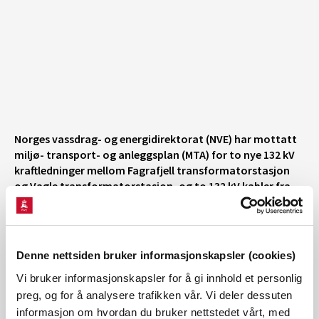
Norges vassdrag- og energidirektorat (NVE) har mottatt
miljø- transport- og anleggsplan (MTA) for to nye 132 kV
kraftledninger mellom Fagrafjell transformatorstasjon
og Vagle transformatorstasjon, og to 132 kV kabler fra
Vagle videre til Stokkeland transformatorstasjon. MTA
for 132 kV Fagrafjell-Vagle-Stokkeland ble godkjent i NVEs
vedtak av 21.08.2023.
Denne nettsiden bruker informasjonskapsler (cookies)
Lnett fikk endelig konsesjon i medhold av energiloven til
utbygging av kraftledningene Fagrafjell-Vagle-Stokkeland
Vi bruker informasjonskapsler for å gi innhold et personlig
i 2022.
preg, og for å analysere trafikken vår. Vi deler dessuten
informasjon om hvordan du bruker nettstedet vårt, med
NVEs saksbehandler av MTA er Birte Margrete Torp