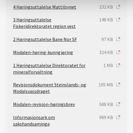
4 Høringsuttalelse Mattilsynet
232 KB
3 Høringsuttalelse
148 KB
Fiskeridirektoratet region vest
2 Høringsuttalelse Bane Nor SF
97 KB
Modalen-høring-kunngjøring
324 KB
1 Høringsuttalelse Direktoratet for
1 MB
mineralforvaltning
Revisjonsdokument Steinslands- og
105 MB
Modalsvassdraget
Modalen-revisjon-høringsbrev
588 KB
Informasjonsark om
989 KB
sakshandsaminga