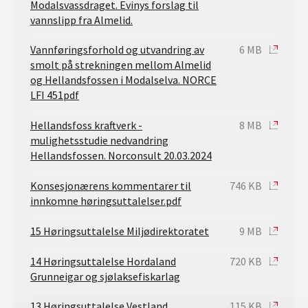
Modalsvassdraget. Evinys forslag til
vannslipp fra Almelid.
Vannføringsforhold og utvandring av
6 MB
smolt på strekningen mellom Almelid
og Hellandsfossen i Modalselva. NORCE
LFI 451pdf
Hellandsfoss kraftverk -
8 MB
mulighetsstudie nedvandring
Hellandsfossen. Norconsult 20.03.2024
Konsesjonærens kommentarer til
746 KB
innkomne høringsuttalelser.pdf
15 Høringsuttalelse Miljødirektoratet
9 MB
14 Høringsuttalelse Hordaland
720 KB
Grunneigar og sjølaksefiskarlag
13 Høringsuttalelse Vestland
115 KB