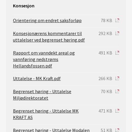
Konsesjon
Orientering om endret saksforløp
78 KB
Konsesjonærens kommentarer til
292 KB
uttalelser ved begrenset høring.pdf
Rapport om vanndekt areal og
491 KB
vannføring nedstrøms
Hellandsfossen.pdf
Uttalelse - MK Kraft.pdf
266 KB
Begrenset høring - Uttalelse
70 KB
Miljødirektoratet
Begrenset høring - Uttalelse MK
471 KB
KRAFT AS
Begrenset høring - Uttalelse Modalen
51 KB