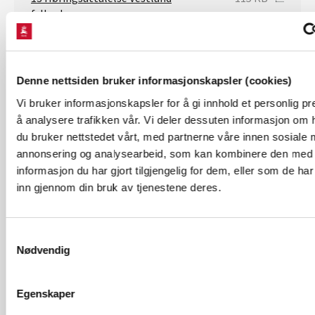
fylkeskommune
13a Høringsuttalelse Vestland
4 MB
fylkeskommune saksutskrift
Denne nettsiden bruker informasjonskapsler (cookies)
12 Høringsuttalelse Statsforvaltaren i
1 MB
Vi bruker informasjonskapsler for å gi innhold et personlig pr
Vestland
å analysere trafikken vår. Vi deler dessuten informasjon om
11 Høringsuttalelse Voss herad
134 KB
du bruker nettstedet vårt, med partnerne våre innen sosiale 
annonsering og analysearbeid, som kan kombinere den med
11 Høringsuttalelse Voss herad
1 MB
informasjon du har gjort tilgjengelig for dem, eller som de ha
saksutskrift
inn gjennom din bruk av tjenestene deres.
10 Høringsuttalelse FNF Hordaland
12 MB
m.fl.
Samtykkevalg
Nødvendig
9 Høringsuttalelse Villreinnemnda
373 KB
for Nordfjella, Fjellheimen og
Raudafjell
Egenskaper