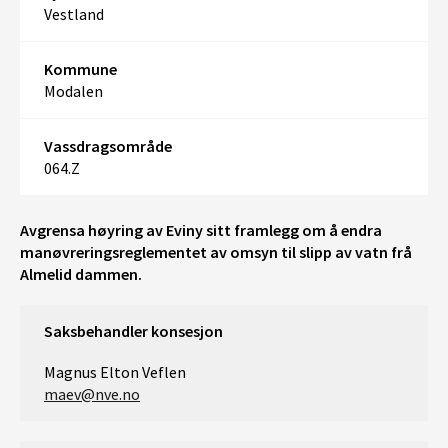
Vestland
Kommune
Modalen
Vassdragsområde
064.Z
Avgrensa høyring av Eviny sitt framlegg om å endra
manøvreringsreglementet av omsyn til slipp av vatn frå
Almelid dammen.
Saksbehandler konsesjon
Magnus Elton Veflen
maev@nve.no