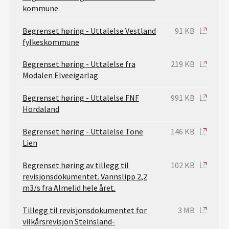
kommune
Begrenset høring - Uttalelse Vestland
91 KB
fylkeskommune
Begrenset høring - Uttalelse fra
219 KB
Modalen Elveeigarlag
Begrenset høring - Uttalelse FNF
991 KB
Hordaland
Begrenset høring - Uttalelse Tone
146 KB
Lien
Begrenset høring av tillegg til
102 KB
revisjonsdokumentet. Vannslipp 2,2
m3/s fra Almelid hele året.
Tillegg til revisjonsdokumentet for
3 MB
vilkårsrevisjon Steinsland-