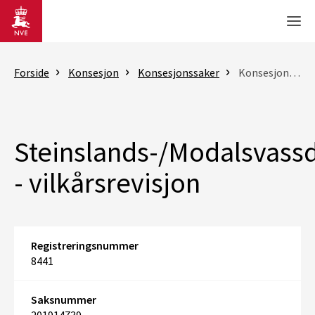
Gå til hovedinnhold
Men
Forside
Konsesjon
Konsesjonssaker
Konsesjonssak
Steinslands-/Modalsvass
- vilkårsrevisjon
Registreringsnummer
8441
Saksnummer