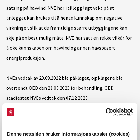
satsing på havvind. NVE har i tillegg lagt vekt på at
anlegget kan brukes til å hente kunnskap om negative
virkninger, slik at de framtidige større utbyggingene kan
skje på en best mulig måte. NVE har satt en rekke vilkår for
å øke kunnskapen om havvind og annen havsbasert
energiproduksjon.
NVEs vedtak av 20.09.2022 ble påklaget, og klagene ble
oversendt OED den 21.03.2023 for behandling. OED
stadfestet NVEs vedtak den 07.12.2023.
Den 04.02.2025 oversendte Energidepartementet en søknad
om vilkårsendring fra Norwegian Offshore Wind AS. Vilkår
Denne nettsiden bruker informasjonskapsler (cookies)
nr. 5 i konsesjonen, som setter en tidsgrense på maksimalt