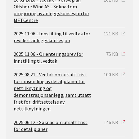
Offshore Wind AS - Søknad om
omgjøring av anleggskonsesjon for
METCentre
2025.11.06 - Innstilling til vedtak for
121 KB
revidert anleggskonsesjon
2025.11.06 - Orienteringsbrev for
75 KB
innstilling til vedtak
2025.08.21 - Vedtak om utsatt frist
100 KB
for innsending av detaljplaner for
nettilknytning og
demonstrasjonsanlegg, samt utsatt
frist for idriftsettelse av
nettilknytningen
2025.06.12 - Søknad om utsatt frist
146 KB
for detaljplaner