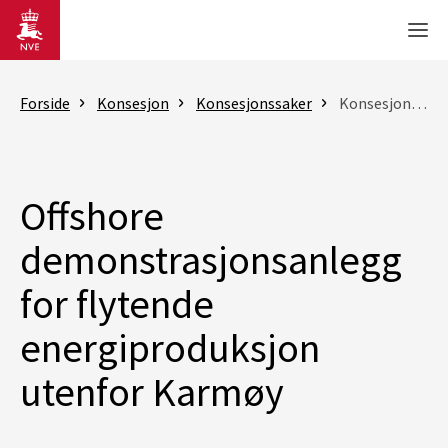
Gå til hovedinnhold
Men
Forside
Konsesjon
Konsesjonssaker
Konsesjonssak
Offshore
demonstrasjonsanlegg
for flytende
energiproduksjon
utenfor Karmøy