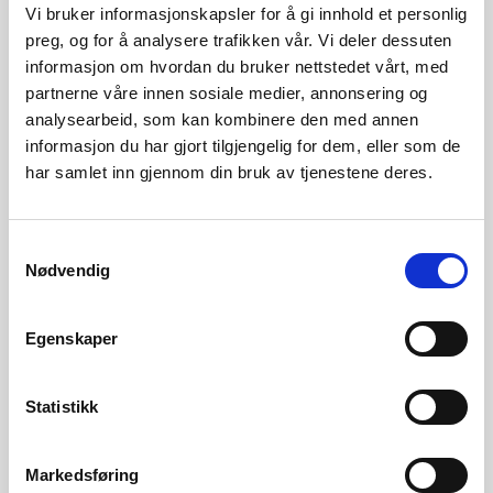
Vi bruker informasjonskapsler for å gi innhold et personlig
5 år for utplassering av testobjekter, ønskes fjernet.
preg, og for å analysere trafikken vår. Vi deler dessuten
Departementet ba NVE gjøre nødvendig saksforberedende
informasjon om hvordan du bruker nettstedet vårt, med
partnerne våre innen sosiale medier, annonsering og
arbeid, og deretter levere en innstilling til vedtak. NVE
analysearbeid, som kan kombinere den med annen
leverte innstillingen 06.11.2025. Energidepartementet
informasjon du har gjort tilgjengelig for dem, eller som de
fattet vedtak 20.01.2025 og opphevet konsesjonsvilkår 5.
har samlet inn gjennom din bruk av tjenestene deres.
Den 21.08.2025 ga NVE utsatt frist for innsending av
Samtykkevalg
Nødvendig
detaljplaner samt utsatt frist for idriftsettelse av
nettilknytningen. Dette ble påklaget av Forum for natur og
Egenskaper
friluftsliv i Rogaland den 21.11.2025. NVE har ikke tatt
klagen til følge, og oversendte klagen den 21.01.2026 til
Statistikk
Energidepartementet for endelig avgjørelse. Den
24.02.2026 avviste departementet klagen, og stadfestet
Markedsføring
NVEs vedtak.