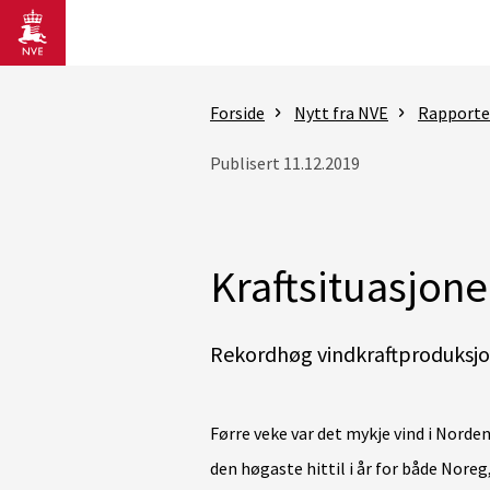
Gå til hovedinnhold
Forside
Nytt fra NVE
Rapporter
Publisert 11.12.2019
Kraftsituasjone
Rekordhøg vindkraftproduksjo
Førre veke var det mykje vind i Norden
den høgaste hittil i år for både Nore