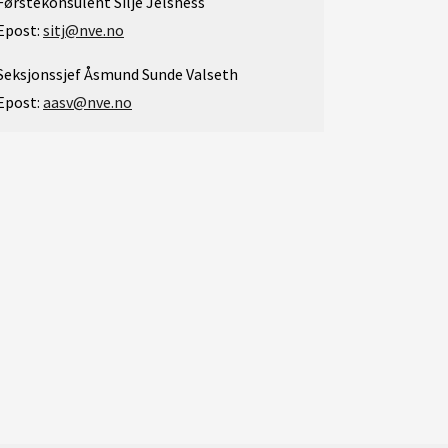
Førstekonsulent Silje Jelsness
Epost:
sitj@nve.no
Seksjonssjef Åsmund Sunde Valseth
Epost:
aasv@nve.no