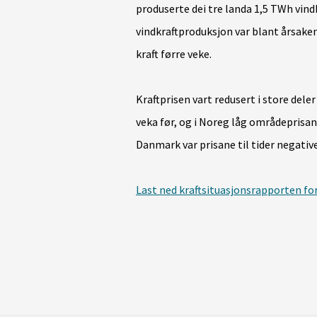
produserte dei tre landa 1,5 TWh vindk
vindkraftproduksjon var blant årsaken
kraft førre veke.
Kraftprisen vart redusert i store del
veka før, og i Noreg låg områdeprisa
Danmark var prisane til tider negative
Last ned kraftsituasjonsrapporten fo