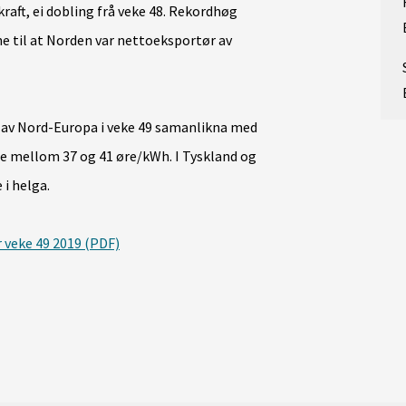
raft, ei dobling frå veke 48. Rekordhøg
e til at Norden var nettoeksportør av
er av Nord-Europa i veke 49 samanlikna med
ne mellom 37 og 41 øre/kWh. I Tyskland og
 i helga.
r veke 49 2019 (PDF)