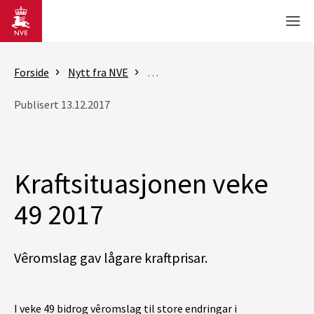
Gå til hovedinnhold
Men
Forside
Nytt fra NVE
Rapporter - Kraftsituasjonen
K
Publisert 13.12.2017
Kraftsituasjonen veke
49 2017
Vêromslag gav lågare kraftprisar.
I veke 49 bidrog vêromslag til store endringar i