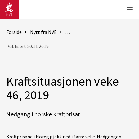
Gå til hovedinnhold
Men
Forside
Nytt fra NVE
Rapporter - Kraftsituasjonen
K
Publisert 20.11.2019
Kraftsituasjonen veke
46, 2019
Nedgang i norske kraftprisar
Kraftprisane i Noreg gjekk ned i førre veke. Nedgangen