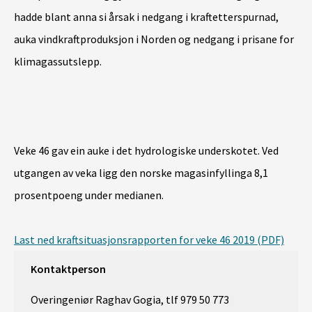
hadde blant anna si årsak i nedgang i kraftetterspurnad,
auka vindkraftproduksjon i Norden og nedgang i prisane for
klimagassutslepp.
Veke 46 gav ein auke i det hydrologiske underskotet. Ved
utgangen av veka ligg den norske magasinfyllinga 8,1
prosentpoeng under medianen.
Last ned kraftsituasjonsrapporten for veke 46 2019 (PDF)
Kontaktperson
Overingeniør Raghav Gogia, tlf 979 50 773