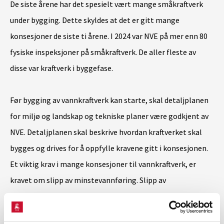
De siste årene har det spesielt vært mange småkraftverk
under bygging. Dette skyldes at det er gitt mange
konsesjoner de siste ti årene. I 2024 var NVE på mer enn 80
fysiske inspeksjoner på småkraftverk. De aller fleste av
disse var kraftverk i byggefase.
Før bygging av vannkraftverk kan starte, skal detaljplanen
for miljø og landskap og tekniske planer være godkjent av
NVE. Detaljplanen skal beskrive hvordan kraftverket skal
bygges og drives for å oppfylle kravene gitt i konsesjonen.
Et viktig krav i mange konsesjoner til vannkraftverk, er
kravet om slipp av minstevannføring. Slipp av
minstevannføring skal bidra til at det fortsatt er vann i
elva.