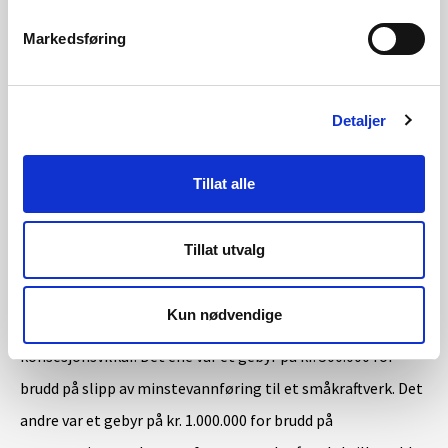
enklere å tipse om ulovlige forhold.
Markedsføring
Regelbrudd følges opp med reaksjoner
Detaljer
Dersom det blir oppdaget brudd på regelverket, kan NVE
følge opp med reaksjoner som vedtak om retting,
Tillat alle
overtredelsesgebyr, tvangsmulkt eller tilbaketrekking av
tillatelse gitt av NVE. NVE kan også anmelde brudd på
Tillat utvalg
loven.
Kun nødvendige
I 2024 vedtok NVE to overtredelsesgebyr for brudd på
konsesjonsvilkår. Det ene var et gebyr på kr. 500.000 for
brudd på slipp av minstevannføring til et småkraftverk. Det
andre var et gebyr på kr. 1.000.000 for brudd på