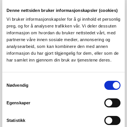
Denne nettsiden bruker informasjonskapsler (cookies)
–I 2024 har vi gjennomført kontroll med slipp av
Vi bruker informasjonskapsler for å gi innhold et personlig
minstevannføring på småkraftverk i drift. Vi har
preg, og for å analysere trafikken vår. Vi deler dessuten
gjennomført fysiske kontrollmålinger ute i elva, og hentet
informasjon om hvordan du bruker nettstedet vårt, med
inn data om slipp av minstevannføring på fem
partnerne våre innen sosiale medier, annonsering og
analysearbeid, som kan kombinere den med annen
småkraftverk. Vi fant ingen brudd på kravene i de fysiske
informasjon du har gjort tilgjengelig for dem, eller som de
kontrollene, men derimot noen mulige avvik i
har samlet inn gjennom din bruk av tjenestene deres.
gjennomgangen av dataene. Disse følger vi opp i 2025, sier
Hegg Gundersen.
Samtykkevalg
Nødvendig
NVE kontrollerer vannkraftverk i drift også basert på tips
fra allmennheten. Disse følges stort sett opp med
Egenskaper
dokumentkontroller. I 2024 etablerte NVE en egen
innmeldingsløsning for tips på sine nettsider, som gjør det
Statistikk