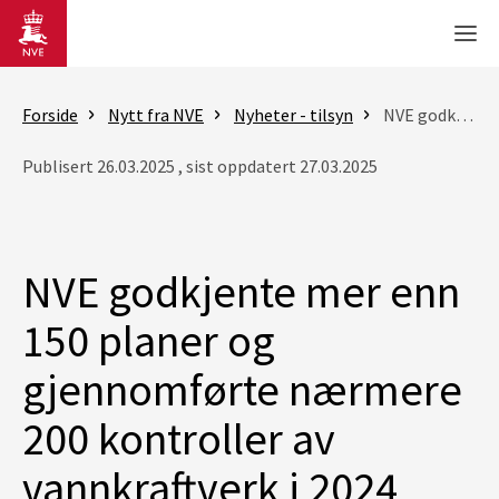
Gå til hovedinnhold
Men
Forside
Nytt fra NVE
Nyheter - tilsyn
NVE godkjente mer enn 150 planer og gjennomførte nærmere 200 kontroller av vannkraftverk i 2024
Publisert 26.03.2025 , sist oppdatert 27.03.2025
NVE godkjente mer enn
150 planer og
gjennomførte nærmere
200 kontroller av
vannkraftverk i 2024