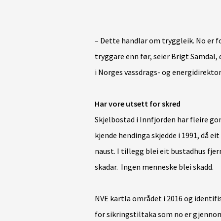
– Dette handlar om tryggleik. No er f
tryggare enn før, seier Brigt Samdal,
i Norges vassdrags- og energidirektor
Har vore utsett for skred
Skjelbostad i Innfjorden har fleire g
kjende hendinga skjedde i 1991, då eit 
naust. I tillegg blei eit bustadhus f
skadar. Ingen menneske blei skadd.
NVE kartla området i 2016 og identifis
for sikringstiltaka som no er gjenno