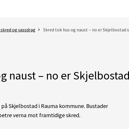
 skred og vassdrag
Skred tok hus og naust – no er Skjelbostad 
g naust – no er Skjelbostad
aka på Skjelbostad i Rauma kommune. Bustader
betre verna mot framtidige skred.