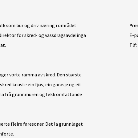
olk som bur og driv næring i området
Pre
 direktør for skred- og vassdragsavdelinga
E-p
at.
Tlf:
onger vorte ramma av skred. Den største
skred knuste ein fjøs, ein garasje og eit
jerna frå grunnmuren og fekk omfattande
erte fleire faresoner. Det la grunnlaget
mførte.