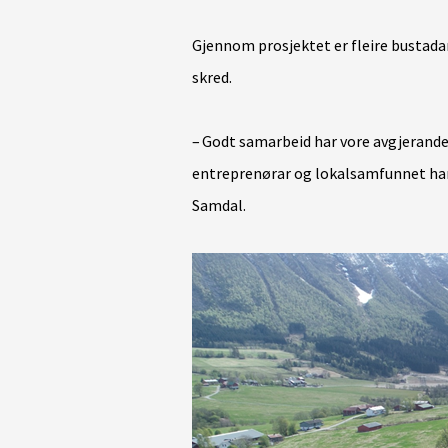
Gjennom prosjektet er fleire bustad
skred.
– Godt samarbeid har vore avgjerand
entreprenørar og lokalsamfunnet har b
Samdal.