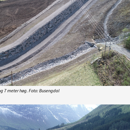
og 7 meter høg. Foto: Busengdal