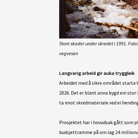
Store skader under skredet i 1991.
Foto
vegvesen
Langvarig arbeid gir auka tryggleik
Arbeidet med å sikre området starta h
2026. Det er blant anna bygd ein sto
ta imot skredmateriale ved ei hendin
Prosjektet har i hovudsak gått som p
budsjettramme på om lag 24 milliona