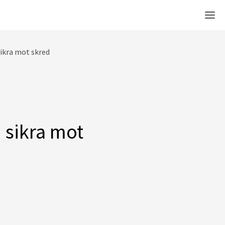
Men
sikra mot skred
 sikra mot