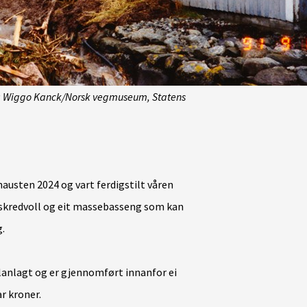
: Wiggo Kanck/Norsk vegmuseum, Statens
austen 2024 og vart ferdigstilt våren
r skredvoll og eit massebasseng som kan
g.
lanlagt og er gjennomført innanfor ei
r kroner.