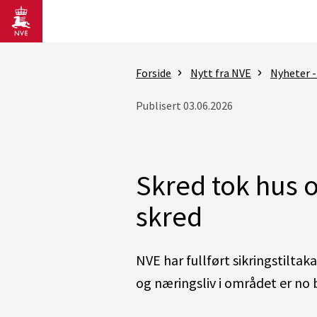
Gå til hovedinnhold
Forside
Nytt fra NVE
Nyheter -
Publisert 03.06.2026
Skred tok hus o
skred
NVE har fullført sikringstilt
og næringsliv i området er no 