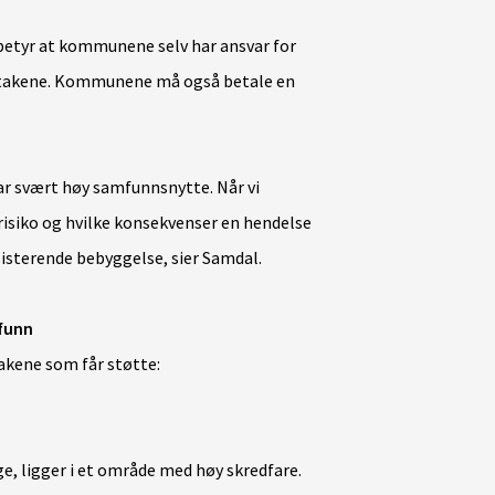
 betyr at kommunene selv har ansvar for
ltakene. Kommunene må også betale en
ar svært høy samfunnsnytte. Når vi
å risiko og hvilke konsekvenser en hendelse
ksisterende bebyggelse, sier Samdal.
mfunn
akene som får støtte:
e, ligger i et område med høy skredfare.