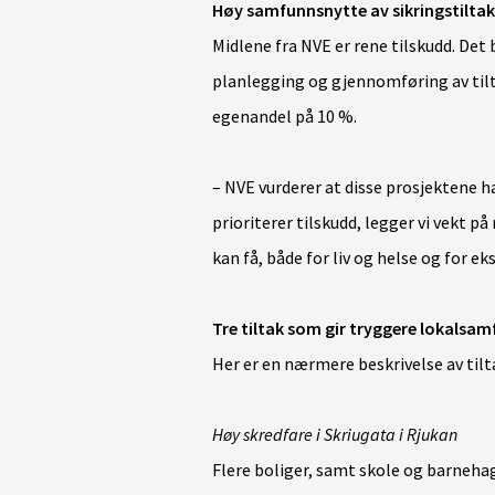
Høy samfunnsnytte av sikringstiltak
Midlene fra NVE er rene tilskudd. Det
planlegging og gjennomføring av ti
egenandel på 10 %.
– NVE vurderer at disse prosjektene h
prioriterer tilskudd, legger vi vekt p
kan få, både for liv og helse og for e
Tre tiltak som gir tryggere lokalsa
Her er en nærmere beskrivelse av tilt
Høy skredfare i Skriugata i Rjukan
Flere boliger, samt skole og barnehag