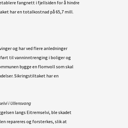
ablere fangnett i fjellsiden for å hindre
taket har en totalkostnad på 65,7 mill.
nger og har ved flere anledninger
ført til vanninntrenging i boliger og
kommunen bygge en flomvoll som skal
lser. Sikringstiltaket har en
selvi i Ullensvang
ggelsen langs Eitremselvi, ble skadet
len repareres og forsterkes, slik at