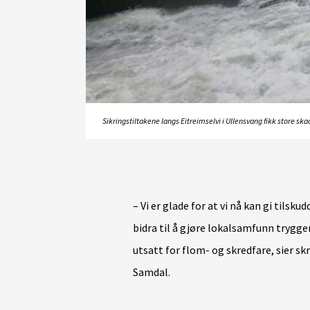
Sikringstiltakene langs Eitreimselvi i Ullensvang fikk store s
– Vi er glade for at vi nå kan gi tilsk
bidra til å gjøre lokalsamfunn trygge
utsatt for flom- og skredfare, sier sk
Samdal.