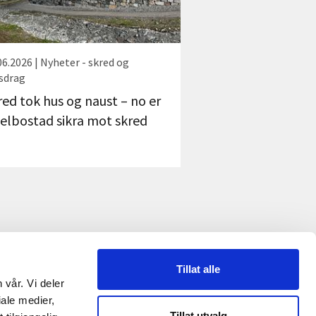
06.2026 | Nyheter - skred og
sdrag
red tok hus og naust – no er
jelbostad sikra mot skred
Tillat alle
 vår. Vi deler
RME
ale medier,
Tillat utvalg