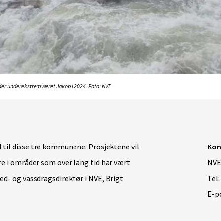
kader underekstremværet Jakob i 2024. Foto: NVE
udd til disse tre kommunene. Prosjektene vil
Kon
re i områder som over lang tid har vært
NVE
red- og vassdragsdirektør i NVE, Brigt
Tel:
E-p