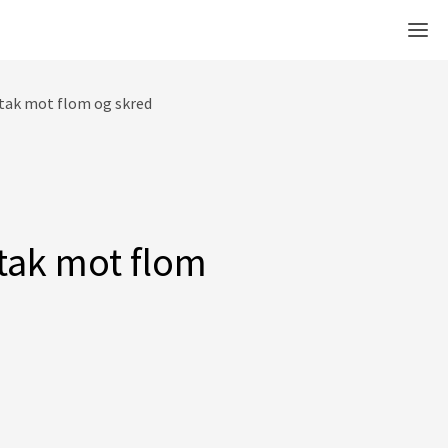
Men
iltak mot flom og skred
iltak mot flom