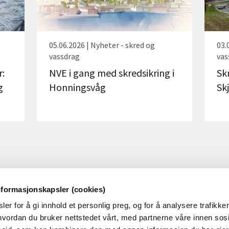
05.06.2026 | Nyheter - skred og
03.
vassdrag
vas
r:
NVE i gang med skredsikring i
Sk
g
Honningsvåg
Sk
nformasjonskapsler (cookies)
er for å gi innhold et personlig preg, og for å analysere trafikken
OM NVE
OM NETTSTEDET
vordan du bruker nettstedet vårt, med partnerne våre innen sosi