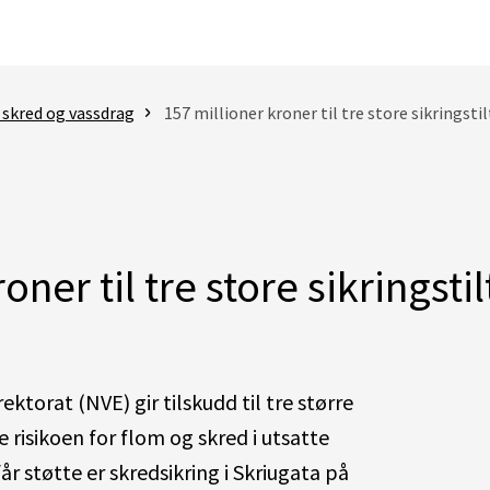
 skred og vassdrag
157 millioner kroner til tre store sikringst
oner til tre store sikringst
ktorat (NVE) gir tilskudd til tre større
e risikoen for flom og skred i utsatte
r støtte er skredsikring i Skriugata på