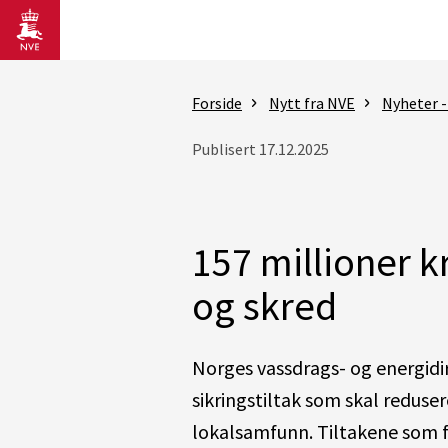
Gå til hovedinnhold
Forside
Nytt fra NVE
Nyheter -
Publisert 17.12.2025
157 millioner kr
og skred
Norges vassdrags- og energidire
sikringstiltak som skal reduser
lokalsamfunn. Tiltakene som få