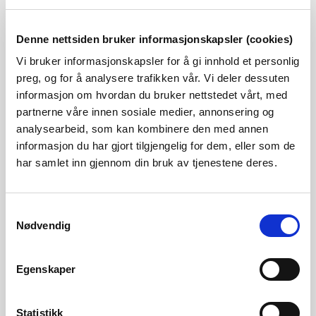
Fakta
Fylke:
Møre og Romsdal
Denne nettsiden bruker informasjonskapsler (cookies)
Kommune:
Stordal, Norddal, Stranda, Rauma
Vi bruker informasjonskapsler for å gi innhold et personlig
Vernetidspkt:
1986 (Vp III)
preg, og for å analysere trafikken vår. Vi deler dessuten
informasjon om hvordan du bruker nettstedet vårt, med
Vassdragsnr.
100.2Z
partnerne våre innen sosiale medier, annonsering og
Areal:
204 km²
analysearbeid, som kan kombinere den med annen
Største vann:
Storvatnet, 0,6 km², 581 moh.
informasjon du har gjort tilgjengelig for dem, eller som de
Høydenivå:
1498 - 0 moh
har samlet inn gjennom din bruk av tjenestene deres.
Verneplan for vassdrag
Samtykkevalg
Nødvendig
100-2 Stordalselva, St.prp. nr 89 1984-85
Egenskaper
100-2 Stordalsvassdraget, NOU 1983 42
Nasj kontaktutv for vassdragsreg, rapp 1983-03:
Statistikk