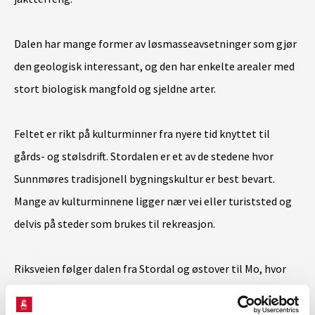
Dalen har mange former av løsmasseavsetninger som gjør
den geologisk interessant, og den har enkelte arealer med
stort biologisk mangfold og sjeldne arter.
Feltet er rikt på kulturminner fra nyere tid knyttet til
gårds- og stølsdrift. Stordalen er et av de stedene hvor
Sunnmøres tradisjonell bygningskultur er best bevart.
Mange av kulturminnene ligger nær vei eller turiststed og
delvis på steder som brukes til rekreasjon.
Riksveien føl­ger dalen fra Stordal og østover til Mo, hvor
den dreier sørover til Norddalsfjorden.