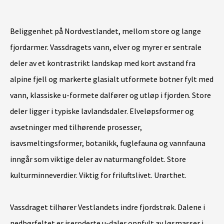
Beliggenhet på Nordvestlandet, mellom store og lange
fjordarmer. Vassdragets vann, elver og myrer er sentrale
deler av et kontrastrikt landskap med kort avstand fra
alpine fjell og markerte glasialt utformete botner fylt med
vann, klassiske u-formete dalfører og utløp i fjorden. Store
deler ligger i typiske lavlandsdaler. Elveløpsformer og
avsetninger med tilhørende prosesser,
isavsmeltingsformer, botanikk, fuglefauna og vannfauna
inngår som viktige deler av naturmangfoldet. Store
kulturminneverdier. Viktig for friluftslivet. Urørthet.
Vassdraget tilhører Vestlandets indre fjordstrøk. Dalene i
nedbørfeltet er iseroderte u-daler oppfylt av løsmasser i