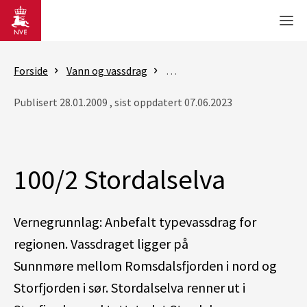
Gå til hovedinnhold
Men
Forside
Vann og vassdrag
Vassdragsforvaltning
Vern
Publisert 28.01.2009 , sist oppdatert 07.06.2023
100/2 Stordalselva
Vernegrunnlag: Anbefalt typevassdrag for
regionen. Vassdraget ligger på
Sunnmøre mellom Romsdalsfjorden i nord og
Storfjorden i sør. Stordalselva renner ut i