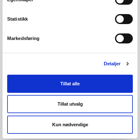
medianverdi og middelverdi (gjennomsnitt) ikke er det
samme.
Statistikk
Vannføringen i en elv varierer over året, og dermed vil også
Markedsføring
persentilene variere fra dag til dag.
Detaljer
Tillat alle
Tillat utvalg
Kun nødvendige
Les også