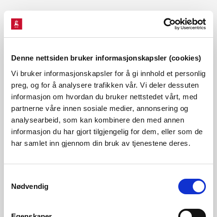
Eksempel
Dersom registreringer er foretatt på samme dag i en
Denne nettsiden bruker informasjonskapsler (cookies)
periode på 20 år, vil de fem minste vannføringene (25%)
Vi bruker informasjonskapsler for å gi innhold et personlig
komme under nivået for 25-persentilen, de fem største
preg, og for å analysere trafikken vår. Vi deler dessuten
informasjon om hvordan du bruker nettstedet vårt, med
(25%) vil være over 75-persentilen, mens de 10
partnerne våre innen sosiale medier, annonsering og
vannføringene i midten (50%) vil ligge mellom 25- og 75-
analysearbeid, som kan kombinere den med annen
persentilen.
informasjon du har gjort tilgjengelig for dem, eller som de
har samlet inn gjennom din bruk av tjenestene deres.
50-persentilen, også kalt medianverdi, angir at det finnes
like mange observasjoner som er større enn 50-
Samtykkevalg
Nødvendig
persentilen, som det finnes observasjoner mindre enn 50-
persentilen på denne datoen. Vær oppmerksom på at
Egenskaper