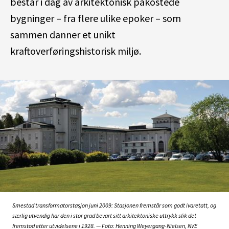
består i dag av arkitektonisk påkostede
bygninger – fra flere ulike epoker – som
sammen danner et unikt
kraftoverføringshistorisk miljø.
Smestad transformatorstasjon juni 2009: Stasjonen fremstår som godt ivaretatt, og
særlig utvendig har den i stor grad bevart sitt arkitektoniske uttrykk slik det
fremstod etter utvidelsene i 1928. — Foto: Henning Weyergang-Nielsen, NVE