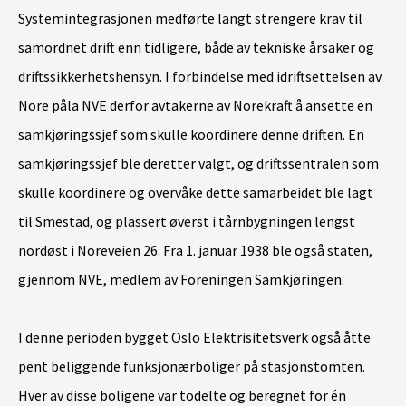
ko
Systemintegrasjonen medførte langt strengere krav til
sp
samordnet drift enn tidligere, både av tekniske årsaker og
er
driftssikkerhetshensyn. I forbindelse med idriftsettelsen av
næ
Nore påla NVE derfor avtakerne av Norekraft å ansette en
samkjøringssjef som skulle koordinere denne driften. En
samkjøringssjef ble deretter valgt, og driftssentralen som
skulle koordinere og overvåke dette samarbeidet ble lagt
til Smestad, og plassert øverst i tårnbygningen lengst
nordøst i Noreveien 26. Fra 1. januar 1938 ble også staten,
gjennom NVE, medlem av Foreningen Samkjøringen.
I denne perioden bygget Oslo Elektrisitetsverk også åtte
pent beliggende funksjonærboliger på stasjonstomten.
Hver av disse boligene var todelte og beregnet for én