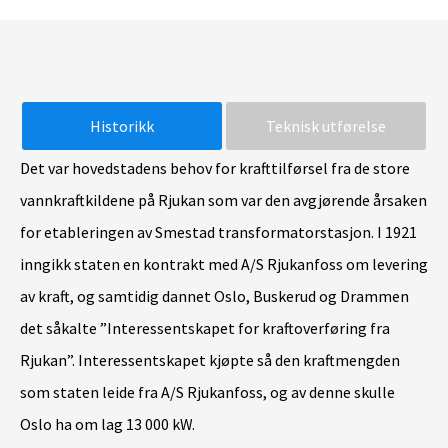
Historikk
Teknisk utførelse
Det var hovedstadens behov for krafttilførsel fra de store
Da
vannkraftkildene på Rjukan som var den avgjørende årsaken
Rju
for etableringen av Smestad transformatorstasjon. I 1921
De
inngikk staten en kontrakt med A/S Rjukanfoss om levering
tr
av kraft, og samtidig dannet Oslo, Buskerud og Drammen
lu
det såkalte ”Interessentskapet for kraftoverføring fra
tr
Rjukan”. Interessentskapet kjøpte så den kraftmengden
fu
som staten leide fra A/S Rjukanfoss, og av denne skulle
ka
Oslo ha om lag 13 000 kW.
ti