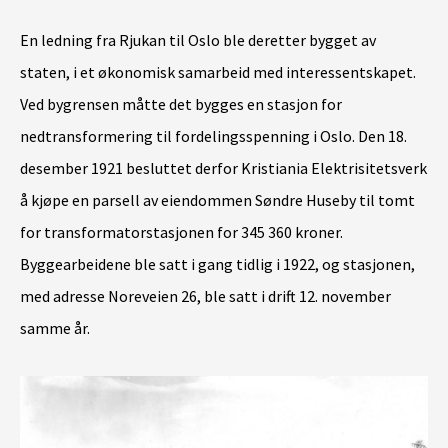
den
En ledning fra Rjukan til Oslo ble deretter bygget av
ho
staten, i et økonomisk samarbeid med interessentskapet.
fra
Ved bygrensen måtte det bygges en stasjon for
tr
nedtransformering til fordelingsspenning i Oslo. Den 18.
bå
desember 1921 besluttet derfor Kristiania Elektrisitetsverk
in
å kjøpe en parsell av eiendommen Søndre Huseby til tomt
anl
for transformatorstasjonen for 345 360 kroner.
Byggearbeidene ble satt i gang tidlig i 1922, og stasjonen,
med adresse Noreveien 26, ble satt i drift 12. november
samme år.