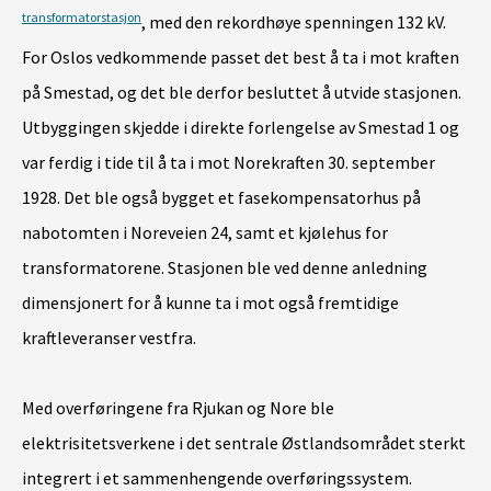
ka
transformatorstasjon
, med den rekordhøye spenningen 132 kV.
anl
For Oslos vedkommende passet det best å ta i mot kraften
tr
på Smestad, og det ble derfor besluttet å utvide stasjonen.
ble
Utbyggingen skjedde i direkte forlengelse av Smestad 1 og
19
var ferdig i tide til å ta i mot Norekraften 30. september
ki
1928. Det ble også bygget et fasekompensatorhus på
nabotomten i Noreveien 24, samt et kjølehus for
I 
transformatorene. Stasjonen ble ved denne anledning
tr
dimensjonert for å kunne ta i mot også fremtidige
pe
kraftleveranser vestfra.
imi
pr
Med overføringene fra Rjukan og Nore ble
fr
elektrisitetsverkene i det sentrale Østlandsområdet sterkt
fo
integrert i et sammenhengende overføringssystem.