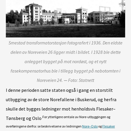
O
mo
Smestad transformatorstasjon fotografert i 1936. Den eldste
t
delen av Noreveien 26 ligger midt i bildet. I 1928 ble dette
—
anlegget bygget på mot nordøst, og et nytt
fasekompensatorhus ble i tillegg bygget på nabotomten i
Ut
Noreveien 24.
—
Foto: Statnett
ut
I denne perioden satte staten også i gang en storstilt
ov
utbygging av de store Norefallene i Buskerud, og herfra
ut 
skulle det bygges ledninger mot henholdsvis Flesaker–
gra
For ytterligere omtale av Nore-utbyggingen og
Tønsberg og Oslo
i 
overføringene derfra: se beskrivelsene av ledningen
Nore–Oslo
og
Flesaker