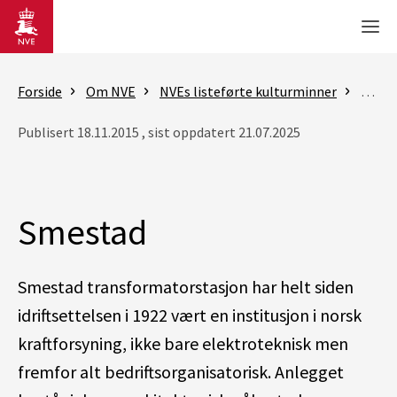
Gå til hovedinnhold
Men
Forside
Om NVE
NVEs listeførte kulturminner
Trans
Publisert 18.11.2015 , sist oppdatert 21.07.2025
Smestad
Smestad transformatorstasjon har helt siden
idriftsettelsen i 1922 vært en institusjon i norsk
kraftforsyning, ikke bare elektroteknisk men
fremfor alt bedriftsorganisatorisk. Anlegget