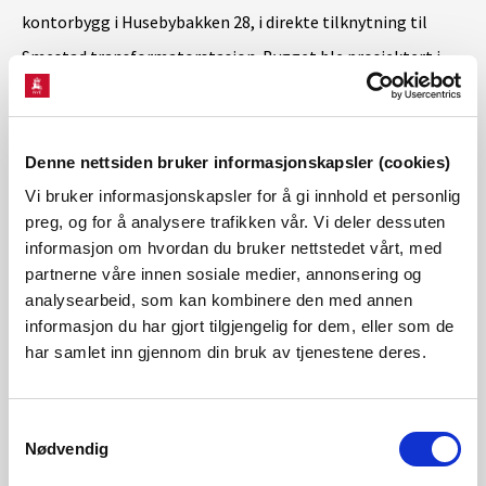
kontorbygg i Husebybakken 28, i direkte tilknytning til
Smestad transformatorstasjon. Bygget ble prosjektert i
1972, grunnsteinen ble lagt ned i 1974, og fra 1. april 1976
var bygningen klar til å tas i bruk. Det var opprinnelig Oslo
Lysverker som eide grunnen der det nye
Denne nettsiden bruker informasjonskapsler (cookies)
administrasjonsbygget ble plassert, og de hadde også
Vi bruker informasjonskapsler for å gi innhold et personlig
preg, og for å analysere trafikken vår. Vi deler dessuten
kontorer i en fløy av bygningen i en periode frem til 1997. I
informasjon om hvordan du bruker nettstedet vårt, med
dag holder Statnetts administrasjon til i bygget.
partnerne våre innen sosiale medier, annonsering og
analysearbeid, som kan kombinere den med annen
informasjon du har gjort tilgjengelig for dem, eller som de
har samlet inn gjennom din bruk av tjenestene deres.
prev
next
Samtykkevalg
Relatert informasjon
Nødvendig