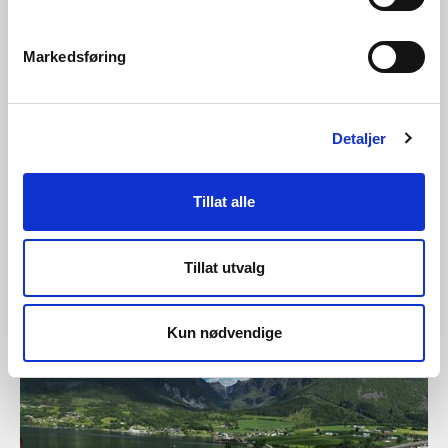
Markedsføring
Detaljer
Tillat alle
05.06.2026 | Nyheter - skred og vassdrag
Tillat utvalg
NVE i gang med skredsikring i Honningsvåg
Kun nødvendige