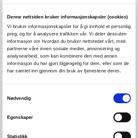
Denne nettsiden bruker informasjonskapsler (cookies)
Les også
Vi bruker informasjonskapsler for å gi innhold et personlig
preg, og for å analysere trafikken vår. Vi deler dessuten
informasjon om hvordan du bruker nettstedet vårt, med
partnerne våre innen sosiale medier, annonsering og
analysearbeid, som kan kombinere den med annen
informasjon du har gjort tilgjengelig for dem, eller som de
har samlet inn gjennom din bruk av tjenestene deres.
Samtykkevalg
Nødvendig
05.06.2026 | Nyheter - skred og vassdrag
Egenskaper
NVE lanserer digital veileder: Skal gi bedre
arealplaner og færre innsigelser
Statistikk