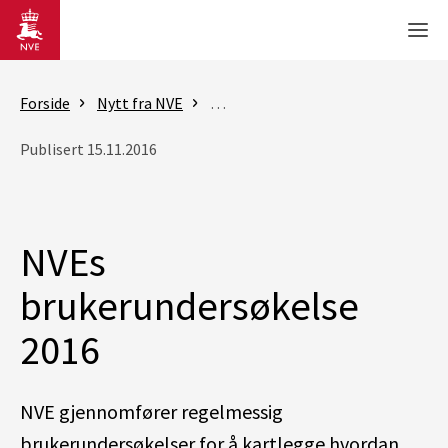
Gå til hovedinnhold
Men
Forside
Nytt fra NVE
Nyheter - skred og vassdrag
NV
Publisert 15.11.2016
NVEs
brukerundersøkelse
2016
NVE gjennomfører regelmessig
brukerundersøkelser for å kartlegge hvordan