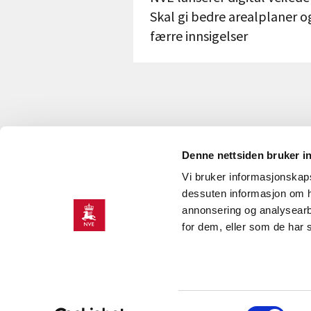
Skal gi bedre arealplaner o
færre innsigelser
Denne nettsiden bruker i
Vi bruker informasjonskapsl
KONTAKT OSS
dessuten informasjon om h
annonsering og analysearb
Kontakt
O
for dem, eller som de har 
NVEs beredskapsrolle
J
Presserom
H
K
Samtykkevalg