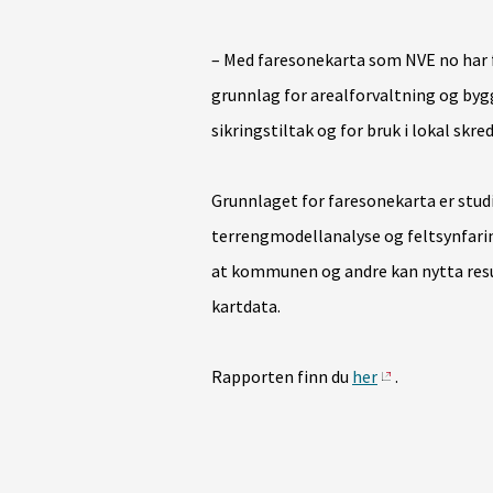
– Med faresonekarta som NVE no har 
grunnlag for arealforvaltning og by
sikringstiltak og for bruk i lokal skr
Grunnlaget for faresonekarta er studie
terrengmodellanalyse og feltsynfaring
at kommunen og andre kan nytta resu
kartdata.
Rapporten finn du
her
.