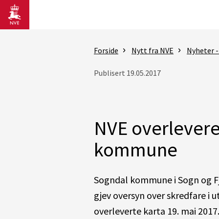
Gå til hovedinnhold
Forside
Nytt fra NVE
Nyheter -
Publisert 19.05.2017
NVE overleverer
kommune
Sogndal kommune i Sogn og Fjo
gjev oversyn over skredfare i
overleverte karta 19. mai 2017.