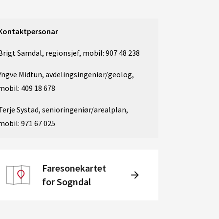
Kontaktpersonar
Brigt Samdal, regionsjef, mobil: 907 48 238
Yngve Midtun, avdelingsingeniør/geolog,
mobil: 409 18 678
Terje Systad, senioringeniør/arealplan,
mobil: 971 67 025
Faresonekartet
for Sogndal