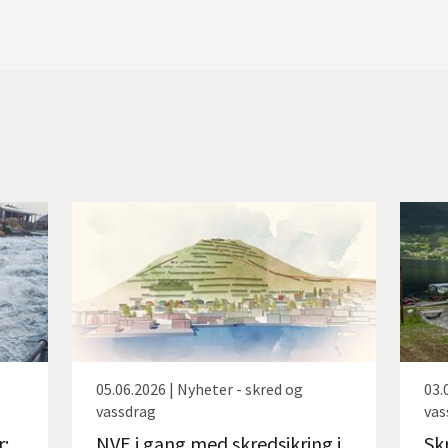
05.06.2026 | Nyheter - skred og
03.
vassdrag
vas
r:
NVE i gang med skredsikring i
Sk