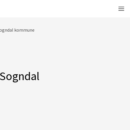
Men
l Sogndal kommune
l Sogndal