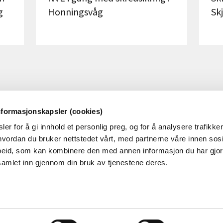
g
Honningsvåg
Sk
nformasjonskapsler (cookies)
er for å gi innhold et personlig preg, og for å analysere trafikken
OM NVE
OM NETTSTEDET
vordan du bruker nettstedet vårt, med partnerne våre innen sosi
eid, som kan kombinere den med annen informasjon du har gjort 
m NVE
Personvern og cookies
samlet inn gjennom din bruk av tjenestene deres.
obb i NVE
Tilgjengelighetserklæring
øringer
alender