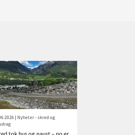
06.2026 | Nyheter - skred og
sdrag
red tok hus og naust – no er