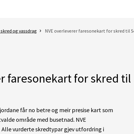
 skred og vassdrag
NVE overleverer faresonekart for skred ti
 faresonekart for skred ti
rdane får no betre og meir presise kart som
 utvalde område med busetnad. NVE
 Alle vurderte skredtypar gjev utfordring i