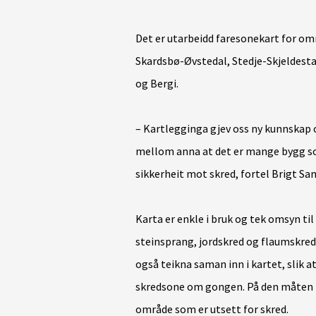
Det er utarbeidd faresonekart for omr
Skardsbø-Øvstedal, Stedje-Skjeldest
og Bergi.
– Kartlegginga gjev oss ny kunnskap 
mellom anna at det er mange bygg som 
sikkerheit mot skred, fortel Brigt Sam
Karta er enkle i bruk og tek omsyn ti
steinsprang, jordskred og flaumskred.
også teikna saman inn i kartet, slik 
skredsone om gongen. På den måten 
område som er utsett for skred.