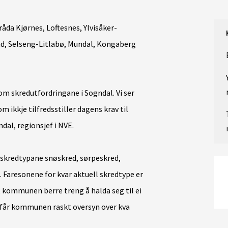
åda Kjørnes, Loftesnes, Ylvisåker-
ad, Selseng-Litlabø, Mundal, Kongaberg
om skredutfordringane i Sogndal. Vi ser
ikkje tilfredsstiller dagens krav til
dal, regionsjef i NVE.
l skredtypane snøskred, sørpeskred,
 Faresonene for kvar aktuell skredtype er
at kommunen berre treng å halda seg til ei
får kommunen raskt oversyn over kva