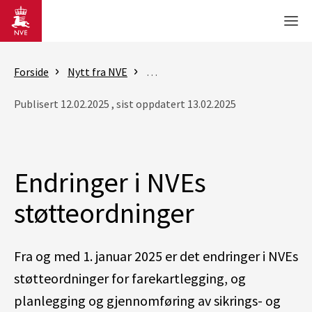
Gå til hovedinnhold
Men
Forside
Nytt fra NVE
Nyheter - skred og vassdrag
End
Publisert 12.02.2025 , sist oppdatert 13.02.2025
Endringer i NVEs
støtteordninger
Fra og med 1. januar 2025 er det endringer i NVEs
støtteordninger for farekartlegging, og
planlegging og gjennomføring av sikrings- og