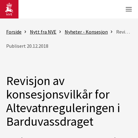
Gå til hovedinnhold
Men
Forside
Nytt fra NVE
Nyheter - Konsesjon
Revisjon av konsesjonsvilkår for Altevatnreguleringen i Barduvassdraget
Publisert 20.12.2018
Revisjon av
konsesjonsvilkår for
Altevatnreguleringen i
Barduvassdraget