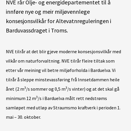
NVE rår Olje- og energidepartementet til å
innføre nye og meir miljøvennlege
konsesjonsvilkår for Altevatnreguleringen i
Barduvassdraget i Troms.
NVE tilrår at det blir gjeve moderne konsesjonsvilkår med
vilkår om naturforvaltning. NVE tilrår fleire tiltak som
etter vår meining vil betre miljøforholda i Barduelva. Vi
tilrår å sleppe minstevassføring frå Innsetdammen heile
3
3
året (2 m
/s sommer og 0,5 m
/s vinter) og at det skal gå
3
minimum 12 m
/s i Barduelva målt rett nedstrøms
samløpet med utløp av Straumsmo kraftverk i perioden 1.
mai – 30. oktober.