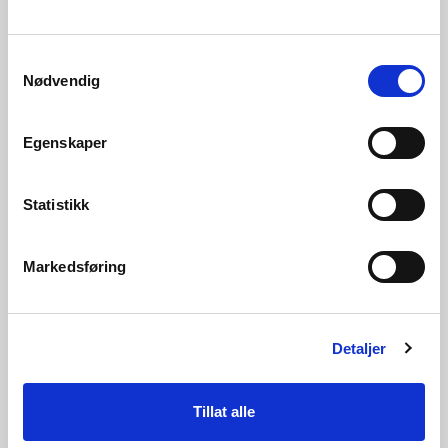
Samtykkevalg
Nødvendig
Egenskaper
Statistikk
Markedsføring
06.07.2026 | Nyheter - Konsesjon
Lede får bygge transformatorstasjon i
Bamble kommune
Detaljer
Tillat alle