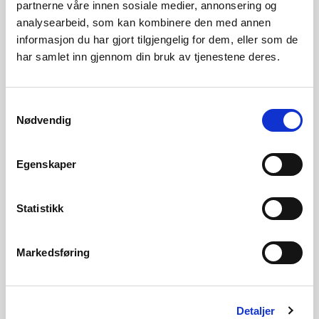
med konsekvensutgreiingane. Deretter gjennomfører NVE
partnerne våre innen sosiale medier, annonsering og
analysearbeid, som kan kombinere den med annen
ei ny høyring med moglegheit for å gi innspel til det
informasjon du har gjort tilgjengelig for dem, eller som de
Statnett søkjer om. NVE vil basert på høyringa og eigne
har samlet inn gjennom din bruk av tjenestene deres.
vurderingar, avgjere kva trasé Statnett får løyve til å
byggje.
Samtykkevalg
Nødvendig
Kontakt
Ingrid Myrtveit
, seksjonssjef
Egenskaper
Tlf
: 95 17 27 25
Statistikk
Les utgreiingsprogram og grunngjeving
Markedsføring
Detaljer