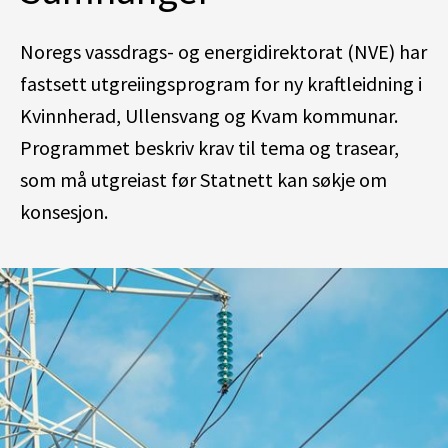
Noregs vassdrags- og energidirektorat (NVE)
har
fastsett
ut
greiingsprogram for ny kraftleidning
i
Kvinnherad, Ullensvang
og
Kvam kommun
a
r.
Programmet beskriv krav til tema
og trasear
,
som må utgreiast før Statnett kan søk
j
e om
konsesjon.