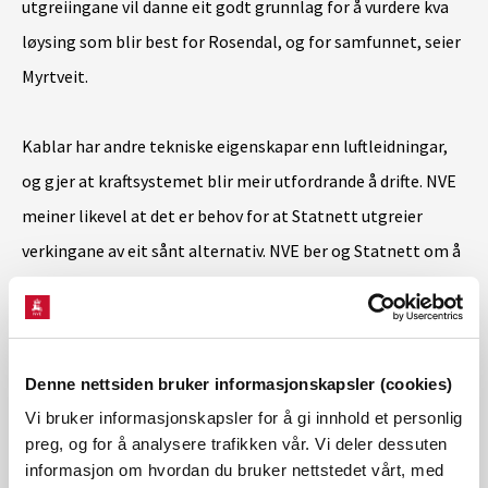
utgreiingane vil danne eit godt grunnlag for å vurdere kva
løysing som blir best for Rosendal, og for samfunnet, seier
Myrtveit.
Kablar har andre tekniske eigenskapar enn luftleidningar,
og gjer at kraftsystemet blir meir utfordrande å drifte. NVE
meiner likevel at det er behov for at Statnett utgreier
verkingane av eit sånt alternativ. NVE ber og Statnett om å
sjå på moglegheita for gjenbruk av eksisterande trasé på
fleire strekningar
Denne nettsiden bruker informasjonskapsler (cookies)
Vidare prosess
Vi bruker informasjonskapsler for å gi innhold et personlig
preg, og for å analysere trafikken vår. Vi deler dessuten
Neste steg i prosessen er at Statnett sender inn ein søknad
informasjon om hvordan du bruker nettstedet vårt, med