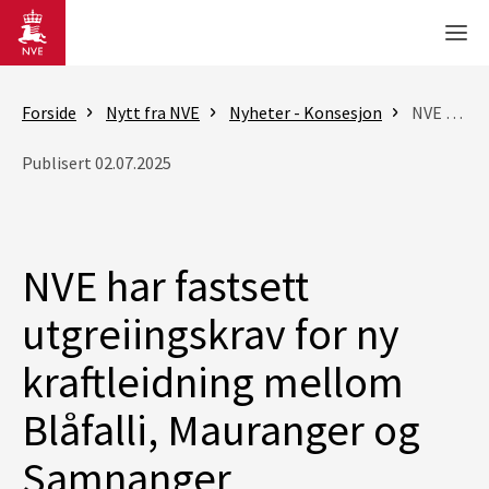
Gå til hovedinnhold
Men
Forside
Nytt fra NVE
Nyheter - Konsesjon
NVE har fastsett utgreiingskrav for ny kraftleidning mellom Blåfalli, Mauranger og Samnanger
Publisert 02.07.2025
NVE har fastsett
utgreiingskrav for ny
kraftleidning mellom
Blåfalli, Mauranger og
Samnanger