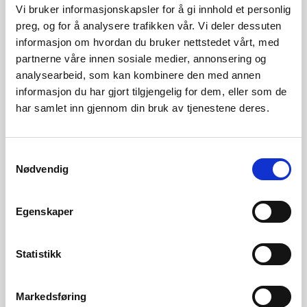
Vi bruker informasjonskapsler for å gi innhold et personlig
preg, og for å analysere trafikken vår. Vi deler dessuten
Kontakt
informasjon om hvordan du bruker nettstedet vårt, med
Seksjon for geoinformasjon
partnerne våre innen sosiale medier, annonsering og
analysearbeid, som kan kombinere den med annen
informasjon du har gjort tilgjengelig for dem, eller som de
har samlet inn gjennom din bruk av tjenestene deres.
► åpne kartet
se innsjødata i NVE Temakart
Samtykkevalg
Nødvendig
► NVE Atlas
Egenskaper
se innsjødata i NVE Atlas
Statistikk
Relatert informasjon
Markedsføring
www.geonorge.no