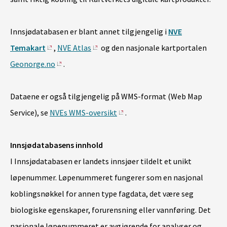
Innsjødatabasen er blant annet tilgjengelig i
NVE
Temakart
,
NVE Atlas
og den nasjonale kartportalen
Geonorge.no
.
Dataene er også tilgjengelig på WMS-format (Web Map
Service), se
NVEs WMS-oversikt
.
Innsjødatabasens innhold
I Innsjødatabasen er landets innsjøer tildelt et unikt
løpenummer. Løpenummeret fungerer som en nasjonal
koblingsnøkkel for annen type fagdata, det være seg
biologiske egenskaper, forurensning eller vannføring. Det
nasjonale løpenummeret er avgjørende for analyser og