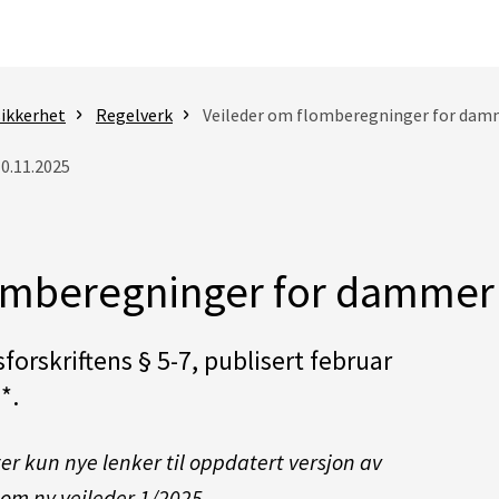
ikkerhet
Regelverk
Veileder om flomberegninger for dam
10.11.2025
lomberegninger for dammer
forskriftens § 5-7, publisert februar
*.
r kun nye lenker til
oppdate
rt
versjon av
 som ny veileder 1/2025