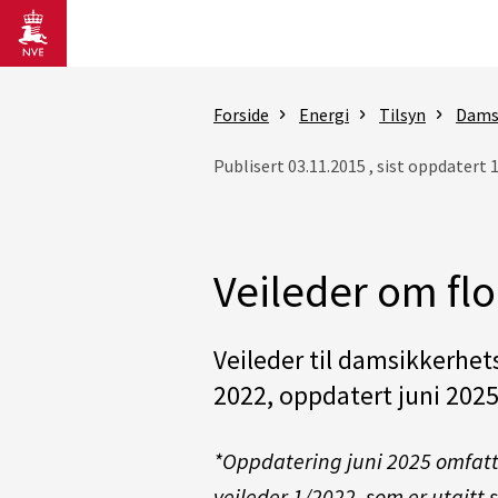
Gå til hovedinnhold
Forside
Energi
Tilsyn
Dams
Publisert 03.11.2015 , sist oppdatert 
Veileder om f
Veileder til damsikkerhets
2022, oppdatert juni 2025
*Oppdatering juni 2025 omfatte
veileder 1/2022, som er utgitt