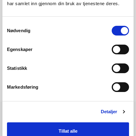
har samlet inn gjennom din bruk av tjenestene deres.
Maren Refsnes Brubæk
Samtykkevalg
Nødvendig
NettKart
Egenskaper
Statistikk
Markedsføring
Detaljer
Les også
Tillat alle