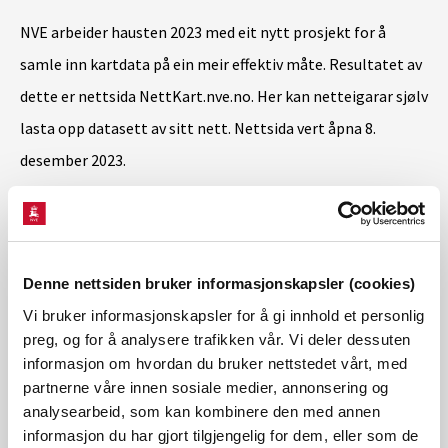
NVE arbeider hausten 2023 med eit nytt prosjekt for å
samle inn kartdata på ein meir effektiv måte. Resultatet av
dette er nettsida NettKart.nve.no. Her kan netteigarar sjølv
lasta opp datasett av sitt nett. Nettsida vert åpna 8.
desember 2023.
I tillegg har NVE digitalisert alle grenser mellom e-verk, og
held oversikt over kva slags løyve det enkelte e-verk har
Denne nettsiden bruker informasjonskapsler (cookies)
(områdekonsesjon). NVE har laga eit landskart der alle
Vi bruker informasjonskapsler for å gi innhold et personlig
Områdekonsesjonar teikna inn.
preg, og for å analysere trafikken vår. Vi deler dessuten
informasjon om hvordan du bruker nettstedet vårt, med
Kart over
nettanlegg
og områdekonsesjonar
partnerne våre innen sosiale medier, annonsering og
analysearbeid, som kan kombinere den med annen
Kontaktperson
informasjon du har gjort tilgjengelig for dem, eller som de