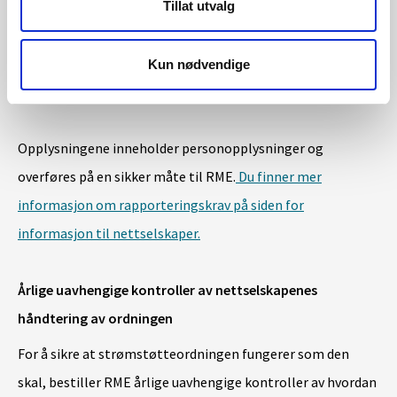
for beløpene som er utbetalt. Sammen med fakturaen
Tillat utvalg
rapporterer de informasjon som gjør det mulig for RME å
kontrollere at støtten er riktig beregnet og utbetalt i tråd
Kun nødvendige
med gjeldende regler.
Opplysningene inneholder personopplysninger og
overføres på en sikker måte til RME.
Du finner mer
informasjon om rapporteringskrav på siden for
informasjon til nettselskaper.
Årlige uavhengige kontroller av nettselskapenes
håndtering av ordningen
For å sikre at strømstøtteordningen fungerer som den
skal, bestiller RME årlige uavhengige kontroller av hvordan