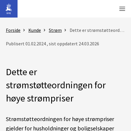
Gå til hovedinnhold
Men
Forside
Kunde
Strøm
Dette er strømstøtteordningen for høye strømpriser
Publisert 01.02.2024 , sist oppdatert 24.03.2026
Dette er
strømstøtteordningen for
høye strømpriser
Strømstøtteordningen for høye strømpriser
gjelder for husholdninger og boligselskap
er