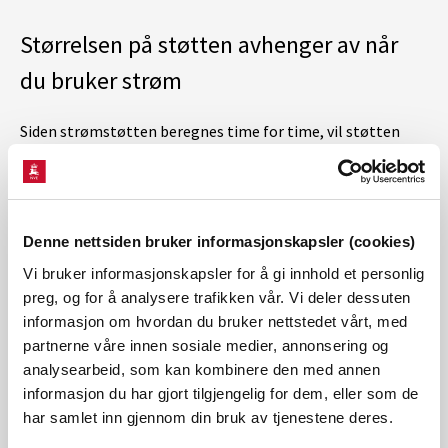
Størrelsen på støtten avhenger av når
du bruker strøm
Siden strømstøtten beregnes time for time, vil støtten
avhenge av når du bruker strøm. Bruker du strøm når prisen
er under 75 øre/kWh, vil du ikke få støtte disse timene.
Derfor kan to kunder med samme månedlige forbruk totalt
Denne nettsiden bruker informasjonskapsler (cookies)
få ulikt støttebeløp fordi de bruker strøm på ulike
Vi bruker informasjonskapsler for å gi innhold et personlig
tidspunkt.
preg, og for å analysere trafikken vår. Vi deler dessuten
informasjon om hvordan du bruker nettstedet vårt, med
partnerne våre innen sosiale medier, annonsering og
Du får ikke støtte for forbruk utover
analysearbeid, som kan kombinere den med annen
informasjon du har gjort tilgjengelig for dem, eller som de
5 000 kWh
har samlet inn gjennom din bruk av tjenestene deres.