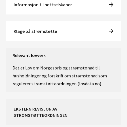
Informasjon til nettselskaper
Klage på strømstøtte
Relevant lovverk
Det er
Lov om Norgespris og strømstønad til
husholdninger
og
forskrift om strømstønad
som
regulerer strømstøtteordningen (lovdata.no).
EKSTERN REVISJON AV
STRØMSTØTTEORDNINGEN