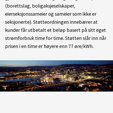
(borettslag,
boligaksjeselskaper
,
eierseksjons
sameier
og
sameier som ikke er
seksjonerte)
.
Støtteordningen innebærer at
kunder får utbetalt et beløp basert på sitt eget
strømforbruk time for time. Støtten slår inn når
prisen i en time er høyere enn 77 øre/kWh.