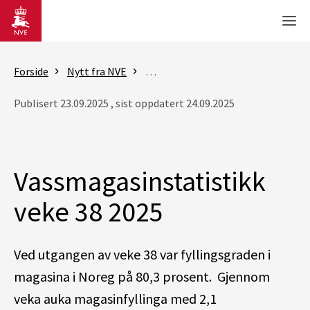
Gå til hovedinnhold
Men
Forside
Nytt fra NVE
Rapporter - vassmagasinstatistik
Publisert 23.09.2025 , sist oppdatert 24.09.2025
Vassmagasinstatistikk
veke 38 2025
Ved utgangen av veke 38 var fyllingsgraden i
magasina i Noreg på 80,3 prosent. Gjennom
veka auka magasinfyllinga med 2,1