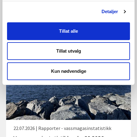
Detaljer
28.07.2026 | Rapporter - vassmagasinstatistikk
Tillat alle
Vassmagasinstatistikk veke 30 2026
Tillat utvalg
Kun nødvendige
22.07.2026 | Rapporter - vassmagasinstatistikk