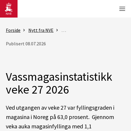
Gå til hovedinnhold
Men
Forside
Nytt fra NVE
Rapporter - vassmagasinstatistik
Publisert 08.07.2026
Vassmagasinstatistikk
veke 27 2026
Ved utgangen av veke 27 var fyllingsgraden i
magasina i Noreg på 63,0 prosent. Gjennom
veka auka magasinfyllinga med 1,1