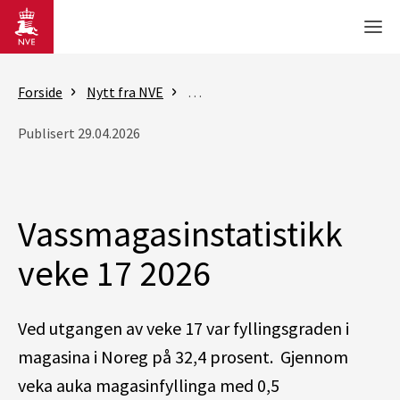
Gå til hovedinnhold
Men
Forside
Nytt fra NVE
Rapporter - vassmagasinstatistik
Publisert 29.04.2026
Vassmagasinstatistikk
veke 17 2026
Ved utgangen av veke 17 var fyllingsgraden i
magasina i Noreg på 32,4 prosent. Gjennom
veka auka magasinfyllinga med 0,5