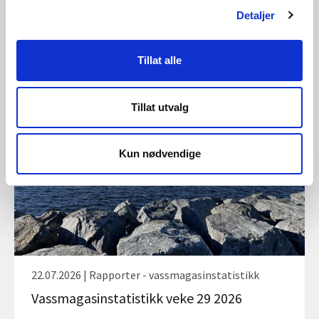
Detaljer
28.07.2026 | Rapporter - vassmagasinstatistikk
Tillat alle
Vassmagasinstatistikk veke 30 2026
Tillat utvalg
Kun nødvendige
22.07.2026 | Rapporter - vassmagasinstatistikk
Vassmagasinstatistikk veke 29 2026