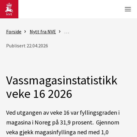
Gå til hovedinnhold
Men
Forside
Nytt fra NVE
Rapporter - vassmagasinstatistik
Publisert 22.04.2026
Vassmagasinstatistikk
veke 16 2026
Ved utgangen av veke 16 var fyllingsgraden i
magasina i Noreg på 31,9 prosent. Gjennom
veka gjekk magasinfyllinga ned med 1,0