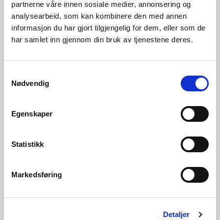
partnerne våre innen sosiale medier, annonsering og
analysearbeid, som kan kombinere den med annen
informasjon du har gjort tilgjengelig for dem, eller som de
har samlet inn gjennom din bruk av tjenestene deres.
05.08.2026 | Rapporter - vassmagasinstatistikk
Vassmagasinstatistikk veke 31 2026
Samtykkevalg
Nødvendig
Egenskaper
Statistikk
Markedsføring
Detaljer
28.07.2026 | Rapporter - vassmagasinstatistikk