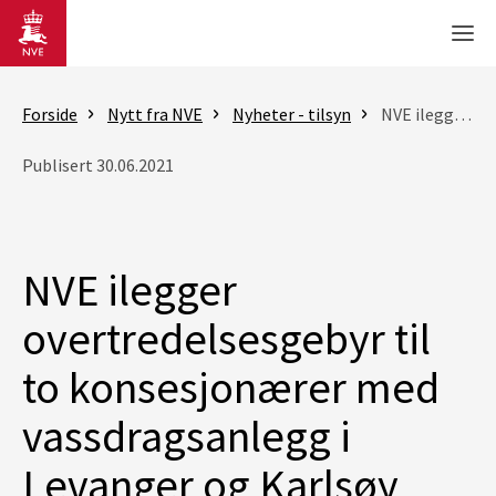
Gå til hovedinnhold
Men
Forside
Nytt fra NVE
Nyheter - tilsyn
NVE ilegger overtredelsesgebyr til to konsesjonærer med vassdragsanlegg i Levanger og Karlsøy
Publisert 30.06.2021
NVE ilegger
overtredelsesgebyr til
to konsesjonærer med
vassdragsanlegg i
Levanger og Karlsøy