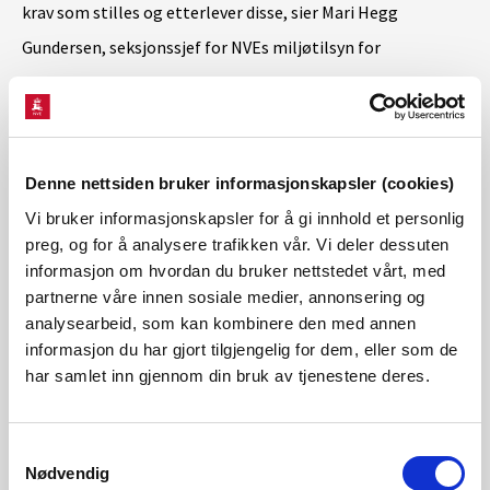
krav som stilles og etterlever disse, sier Mari Hegg
Gundersen, seksjonssjef for NVEs miljøtilsyn for
vassdragsanlegg.
Salmar Settefisk AS og Norway Royal Salmon Settefisk AS
Denne nettsiden bruker informasjonskapsler (cookies)
kan klage på vedtaket til Olje- og energidepartementet
Vi bruker informasjonskapsler for å gi innhold et personlig
innen seks uker fra vedtaket ble gjort.
preg, og for å analysere trafikken vår. Vi deler dessuten
Kontaktperson
informasjon om hvordan du bruker nettstedet vårt, med
partnerne våre innen sosiale medier, annonsering og
Vegard Hotvedt Strømsvåg
analysearbeid, som kan kombinere den med annen
seniorrådgiver,
informasjon du har gjort tilgjengelig for dem, eller som de
har samlet inn gjennom din bruk av tjenestene deres.
tlf. 971 55 047, vhst@nve.no
Pernille Dorthea Bruun
Samtykkevalg
fungerende seksjonssjef,
Nødvendig
tlf. 975 31 354, pbr@nve.no