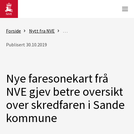
Gå til hovedinnhold
Men
Forside
Nytt fra NVE
Nyheter - skred og vassdrag
Nye
Publisert 30.10.2019
Nye faresonekart frå
NVE gjev betre oversikt
over skredfaren i Sande
kommune