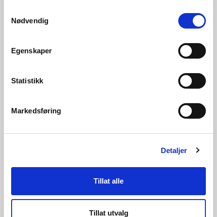
Samtykkevalg
Nødvendig
Egenskaper
Statistikk
06.07.2026 | Nyheter - Konsesjon
Markedsføring
Lede får bygge transformatorstasjon i
Bamble kommune
Detaljer
Tillat alle
Tillat utvalg