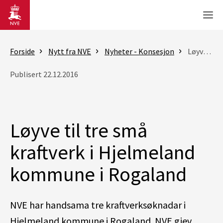
Gå til hovedinnhold
Men
Forside
Nytt fra NVE
Nyheter - Konsesjon
Løyve til tre små kraftverk i Hjelmeland kommune i Rogaland
Publisert 22.12.2016
Løyve til tre små
kraftverk i Hjelmeland
kommune i Rogaland
NVE har handsama tre kraftverksøknadar i
Hjelmeland kommune i Rogaland. NVE gjev