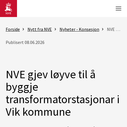
Gå til hovedinnhold
Men
Forside
Nytt fra NVE
Nyheter - Konsesjon
NVE gjev løyve til å byggje transformatorstasjonar i Vik kommune
Publisert 08.06.2026
NVE gjev løyve til å
byggje
transformatorstasjonar i
Vik kommune