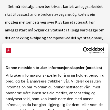
– Det må i detaljplanen beskrivast korleis anleggsarbeidet
skal tilpassast andre brukare av vegane, òg korleis ein
mogleg mellombels veg over Klyv kan etablerast. Før
anleggsstart må Sygnir og Statnett i tillegg kartleggje om
det er hekking av vipe og storspove ved dei nye stasjonane,
seier Myrtveit.
Detaljplanen må utarbeidast i kontakt med Vik kommune,
Denne nettsiden bruker informasjonskapsler (cookies)
grunneigarar og andre rettshavarar og godkjennast av NVE
Vi bruker informasjonskapsler for å gi innhold et personlig
før anleggsarbeida kan starte.
preg, og for å analysere trafikken vår. Vi deler dessuten
informasjon om hvordan du bruker nettstedet vårt, med
partnerne våre innen sosiale medier, annonsering og
NVE har
analysearbeid, som kan kombinere den med annen
ikkje ferdigbehandla kraftleidningane
informasjon du har gjort tilgjengelig for dem, eller som de