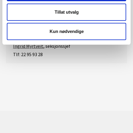
Statkraft (Hove kraftverk)
Statkraft (Refsdal og Målsetkraftverk)
Tillat utvalg
Kun nødvendige
Pressehenvendelser
Ingrid Myrtveit
, s
eksjonssjef
Tlf: 22 95 93 28