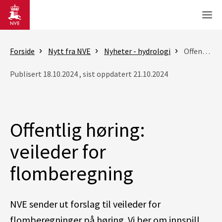
Gå til hovedinnhold
Men
Forside
Nytt fra NVE
Nyheter - hydrologi
Offentlig høring: veileder for flomberegning
Publisert 18.10.2024 , sist oppdatert 21.10.2024
Offentlig høring:
veileder for
flomberegning
NVE sender ut forslag til veileder for
flomberegninger på høring. Vi ber om innspill