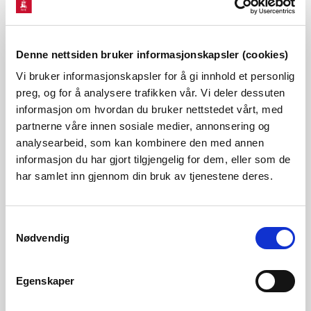
telefon: 22 95 96 28
Denne nettsiden bruker informasjonskapsler (cookies)
Vi bruker informasjonskapsler for å gi innhold et personlig
Last ned høringsbrev, høringsutkast og
høringsskjema
preg, og for å analysere trafikken vår. Vi deler dessuten
informasjon om hvordan du bruker nettstedet vårt, med
Last ned
høringsbrev
partnerne våre innen sosiale medier, annonsering og
analysearbeid, som kan kombinere den med annen
Last ned
Veileder for flomberegninger. Utkast til
informasjon du har gjort tilgjengelig for dem, eller som de
ekstern høring
har samlet inn gjennom din bruk av tjenestene deres.
Last ned
høringsskjema
Samtykkevalg
Nødvendig
Egenskaper