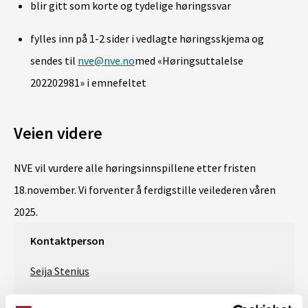
blir gitt som korte og tydelige høringssvar
fylles inn på 1-2 sider i vedlagte høringsskjema og
sendes til
nve@nve.no
med «Høringsuttalelse
202202981» i emnefeltet
Veien videre
NVE vil vurdere alle høringsinnspillene etter fristen
18.november. Vi forventer å ferdigstille veilederen våren
2025.
Kontaktperson
Seija Stenius
e-post: sest@nve.no