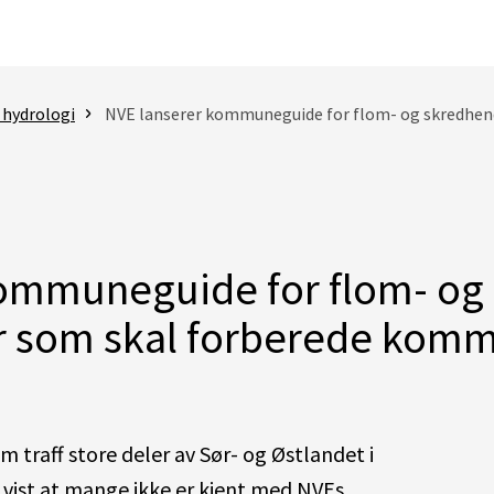
 hydrologi
NVE lanserer kommuneguide for flom- og skredhendelser som
kommuneguide for flom- og
r som skal forberede kom
 traff store deler av
Sør-
og Østlandet
i
d vist at mange ikke er kjent med NVEs