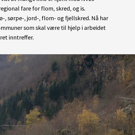
regional
fare for flom, skred,
og is.
ø-, sørpe
-, jord-
,
flom-
og fjellskred.
Nå har
ommuner som skal være til hjelp i arbeidet
et inntreffer.