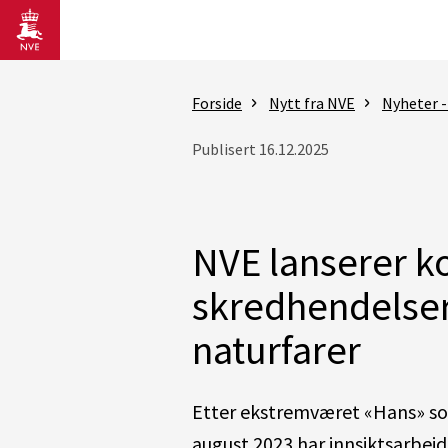
Gå til hovedinnhold
Forside
Nytt fra NVE
Nyheter -
Publisert 16.12.2025
NVE lanserer 
skredhendelse
naturfarer
Etter ekstremværet «Hans» som
august 20
23
har innsiktsarbei