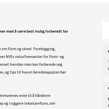
r med å være best mulig forberedt før
om flom og skred- Forebygging,
 over NVEs naturfarevarsler for flom- og
t annet hvordan man kan forberede seg
e, og tips til hva en beredskapsplan bør
ommunenes evne til å håndtere
kap og tryggere lokalsamfunn, sier