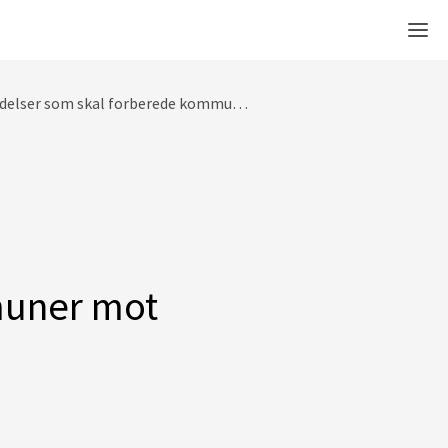
Men
 skal forberede kommuner mot naturfarer
muner mot