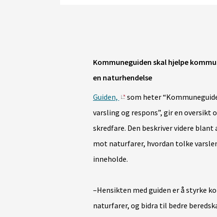
Kommuneguiden skal hjelpe kommune
en naturhendelse
Guiden,
som heter “
Kommuneguide 
varsling og respons
”, gir en oversikt
skredfare. Den beskriver videre blan
mot naturfarer, hvordan tolke varslen
inneholde.
–Hensikten med guiden er å styrke k
naturfarer, og bidra til bedre bereds