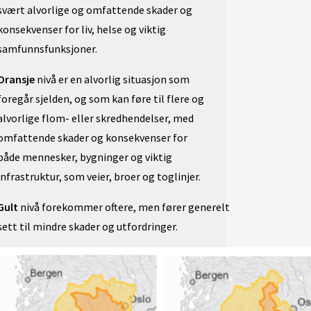
svært alvorlige og omfattende skader og
konsekvenser for liv, helse og viktig
samfunnsfunksjoner.
Oransje
nivå
er en alvorlig situasjon som
foregår sjelden, og som kan føre til flere og
alvorlige flom
-
eller skredhendelser, med
omfattende skader og konsekvenser for
både mennesker, bygninger og viktig
infrastruktur, som veier, broer og toglinjer.
G
ult
nivå
forekommer
oftere
,
men
føre
r
generelt
sett
til
mindre skader og utfordringer.