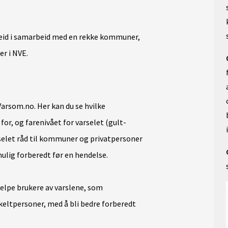
beid i samarbeid med en rekke kommuner,
er i NVE.
Varsom.no. Her kan du se hvilke
or, og farenivået for varselet (gult-
rselet råd til kommuner og privatpersoner
mulig forberedt før en hendelse.
lpe brukere av varslene, som
ltpersoner, med å bli bedre forberedt