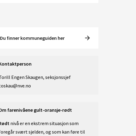
Du finner kommuneguiden her
Kontaktperson
Torill Engen Skaugen, seksjonssjef
toskau@nve.no
Om farenivåene gult-oransje-rødt
Rødt
nivå
er en ekstrem situasjon som
foregår svært sjelden, og som kan føre til