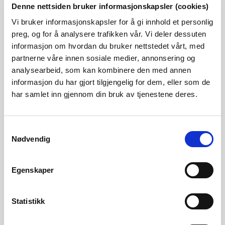
Denne nettsiden bruker informasjonskapsler (cookies)
Sørlige Norge
-17,7 %
-14,8 %
Vi bruker informasjonskapsler for å gi innhold et personlig
preg, og for å analysere trafikken vår. Vi deler dessuten
informasjon om hvordan du bruker nettstedet vårt, med
Nordlige Norge
-3,3 %
-1,9 %
partnerne våre innen sosiale medier, annonsering og
analysearbeid, som kan kombinere den med annen
informasjon du har gjort tilgjengelig for dem, eller som de
Tjenesteyting
har samlet inn gjennom din bruk av tjenestene deres.
Sørlige Norge
-2,4 %
-5,1 %
Samtykkevalg
Nødvendig
Nordlige Norge
4,0 %
3,6 %
Egenskaper
Industri
Statistikk