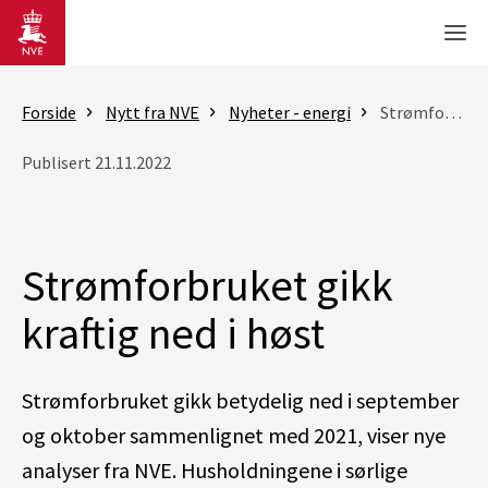
Gå til hovedinnhold
Men
Forside
Nytt fra NVE
Nyheter - energi
Strømforbruket gikk kraftig ned i høst
Publisert 21.11.2022
Strømforbruket gikk
kraftig ned i høst
Strømforbruket gikk betydelig ned i september
og oktober sammenlignet med 2021, viser nye
analyser fra NVE. Husholdningene i sørlige