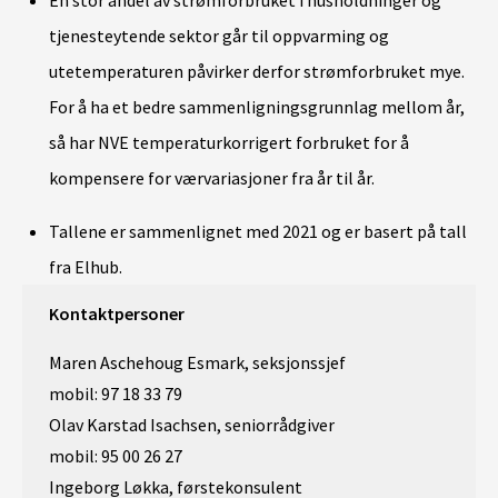
En stor andel av strømforbruket i husholdninger og
tjenesteytende sektor går til oppvarming og
utetemperaturen påvirker derfor strømforbruket mye.
For å ha et bedre sammenligningsgrunnlag mellom år,
så har NVE temperaturkorrigert forbruket for å
kompensere for værvariasjoner fra år til år.
Tallene er sammenlignet med 2021 og er basert på tall
fra Elhub.
Kontaktpersoner
Maren Aschehoug Esmark, seksjonssjef
mobil: 97 18 33 79
Olav Karstad Isachsen, seniorrådgiver
mobil: 95 00 26 27
Ingeborg Løkka, førstekonsulent