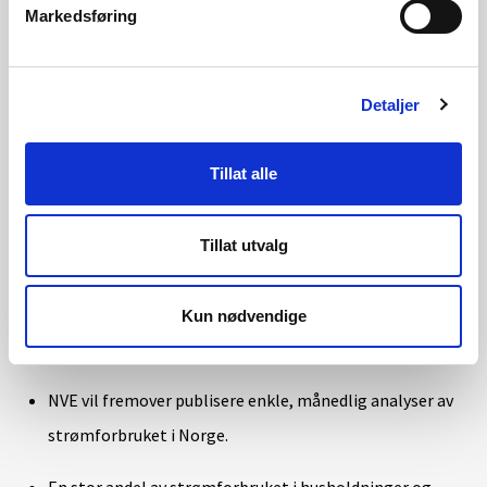
Markedsføring
Sørlige Norge
-7,1 %
-5,9 %
Nordlige Norge
10,4 %
8,7 %
Detaljer
Tillat alle
Tabell: Tabellen viser endring i temperaturkorrigert
strømforbruk fra september og oktober 2021 og september og
Tillat utvalg
oktober 2022.
Kun nødvendige
Om analysen av strømforbruket i Norge:
NVE vil fremover publisere enkle, månedlig analyser av
strømforbruket i Norge.