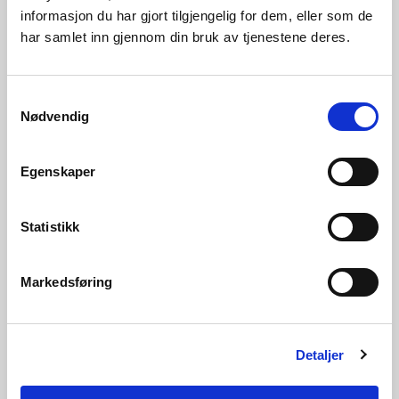
forsyningssikkerheten
informasjon du har gjort tilgjengelig for dem, eller som de
har samlet inn gjennom din bruk av tjenestene deres.
Samtykkevalg
Nødvendig
Egenskaper
Statistikk
03.07.2026 | Nyheter - energi
Markedsføring
Laveste klimagassutslipp knyttet til norsk
strømforbruk siden 2020
Detaljer