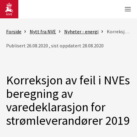
Gå til hovedinnhold
Men
Forside
Nytt fra NVE
Nyheter - energi
Korreksjon av feil i NVEs beregning av varedeklarasjon for strømleverandører 2019
Publisert 26.08.2020 , sist oppdatert 28.08.2020
Korreksjon av feil i NVEs
beregning av
varedeklarasjon for
strømleverandører 2019