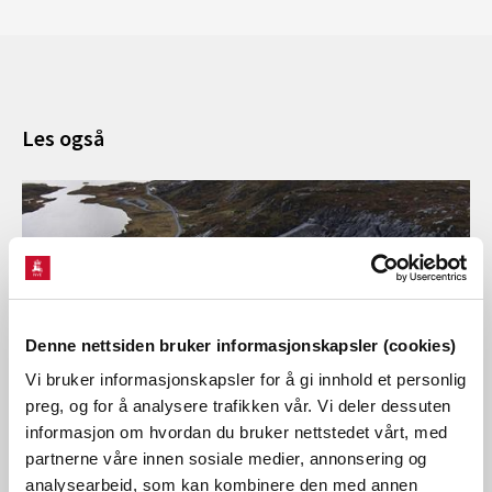
Les også
Denne nettsiden bruker informasjonskapsler (cookies)
Vi bruker informasjonskapsler for å gi innhold et personlig
preg, og for å analysere trafikken vår. Vi deler dessuten
informasjon om hvordan du bruker nettstedet vårt, med
05.08.2026 | Nyheter - energi
partnerne våre innen sosiale medier, annonsering og
Viktig at kraftprodusentene tar hensyn til
analysearbeid, som kan kombinere den med annen