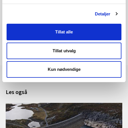
Økodesignforskriften
(norsk)
Energimerkeforskriften for produkter
(norsk)
Detaljer
Tillat alle
Tillat utvalg
Kun nødvendige
Les også