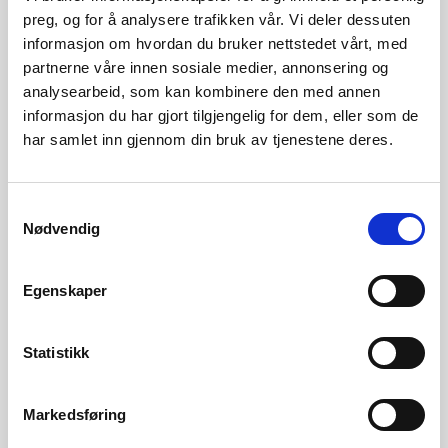
preg, og for å analysere trafikken vår. Vi deler dessuten
informasjon om hvordan du bruker nettstedet vårt, med
Les mer om
produktdatabasen EPREL
på NVEs sider.
partnerne våre innen sosiale medier, annonsering og
analysearbeid, som kan kombinere den med annen
Kontaktinformasjon
informasjon du har gjort tilgjengelig for dem, eller som de
har samlet inn gjennom din bruk av tjenestene deres.
Ingvill Sjøvold Nilsen, isni@nve.no
Tore Dyrendahl, tody@nve.no
Samtykkevalg
Nødvendig
Direktivene og forskriftene
Egenskaper
Økodesigndirektivet
engelsk
/
norsk
Energimerkedirektivet
engelsk
/
norsk
Statistikk
Energimerkeforordningen
engelsk
/
norsk
(UO)
Markedsføring