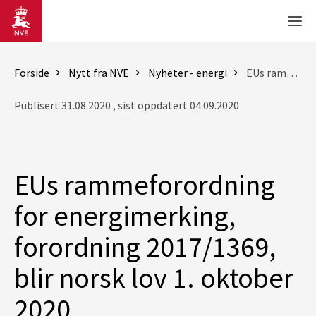
Gå til hovedinnhold
Men
Forside
Nytt fra NVE
Nyheter - energi
EUs rammeforordning for energimerking, forordning 2017/1369, blir norsk lov 1. oktober 2020
Publisert 31.08.2020 , sist oppdatert 04.09.2020
EUs rammeforordning
for energimerking,
forordning 2017/1369,
blir norsk lov 1. oktober
2020