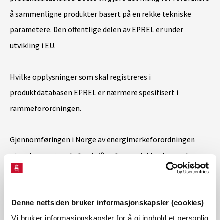
å sammenligne produkter basert på en rekke tekniske
parametere. Den offentlige delen av EPREL er under
utvikling i EU.
Hvilke opplysninger som skal registreres i
produktdatabasen EPREL er nærmere spesifisert i
rammeforordningen.
Gjennomføringen i Norge av energimerkeforordningen
gjør at energimerkeforskriften for produkter bør endres.
NVE vil sende forslag til forskriftsendringer på høring i nær
fremtid. De plikter og forbud som følger av
energimerkeforordningen vil gjelde som norsk lov fra 1.
Denne nettsiden bruker informasjonskapsler (cookies)
oktober, uavhengig av denne høringen.
Vi bruker informasjonskapsler for å gi innhold et personlig