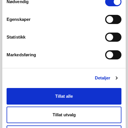
Nødvendig
Egenskaper
Statistikk
Markedsføring
Detaljer
Avdelingsdirektør Anne Vera Skrivarhaug
Tillat alle
Vårt mål er at kraftsystemutredningene
Tillat utvalg
skal bidra til helhetlig tenkning og
effektive løsninger, også i