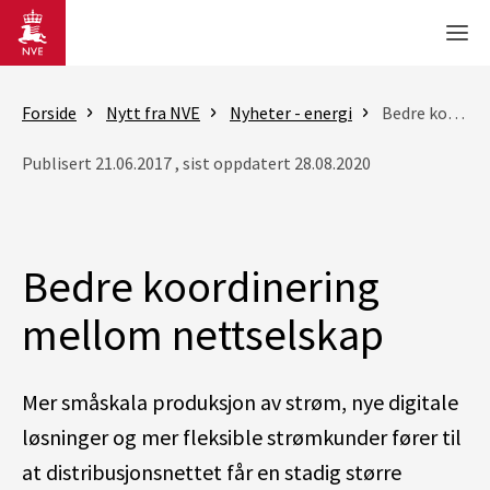
Gå til hovedinnhold
Men
Forside
Nytt fra NVE
Nyheter - energi
Bedre koordinering mellom nettselskap
Publisert 21.06.2017 , sist oppdatert 28.08.2020
Bedre koordinering
mellom nettselskap
Mer småskala produksjon av strøm, nye digitale
løsninger og mer fleksible strømkunder fører til
at distribusjonsnettet får en stadig større