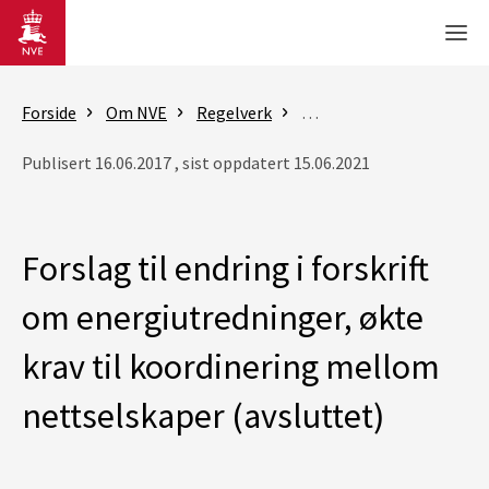
Gå til hovedinnhold
Men
Forside
Om NVE
Regelverk
Forskriftsendringer på h
Publisert 16.06.2017 , sist oppdatert 15.06.2021
Forslag til endring i forskrift
om energiutredninger, økte
krav til koordinering mellom
nettselskaper (avsluttet)