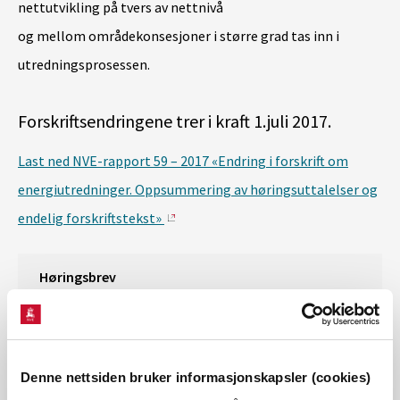
nettutvikling på tvers av nettnivå
og mellom områdekonsesjoner i større grad tas inn i
utredningsprosessen.
Forskriftsendringene trer i kraft 1.juli 2017.
Last ned NVE-rapport 59 – 2017 «Endring i forskrift om
energiutredninger. Oppsummering av høringsuttalelser og
endelig forskriftstekst»
Høringsbrev
Agder Energi Nett
127 KB
BKK Nett
49 KB
Denne nettsiden bruker informasjonskapsler (cookies)
Defo
782 KB