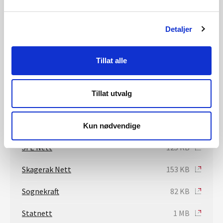
Klima- og miljødepartementet
295 KB
Detaljer
KS Bedrift
128 KB
Lyse Elnett
388 KB
Tillat alle
Mørenett
268 KB
Tillat utvalg
Nordlandsnett
385 KB
Ola Bergheim
81 KB
Kun nødvendige
SFE Nett
125 KB
Skagerak Nett
153 KB
Sognekraft
82 KB
Statnett
1 MB