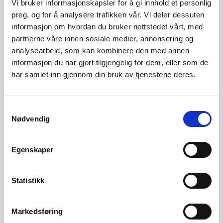
Vi bruker informasjonskapsler for å gi innhold et personlig
preg, og for å analysere trafikken vår. Vi deler dessuten
Eidsiva Nett
383 KB
informasjon om hvordan du bruker nettstedet vårt, med
partnerne våre innen sosiale medier, annonsering og
Energi Norge
711 KB
analysearbeid, som kan kombinere den med annen
informasjon du har gjort tilgjengelig for dem, eller som de
Glitre Eneregi Nett
709 KB
har samlet inn gjennom din bruk av tjenestene deres.
Hafslund Nett
2 MB
Hålogaland Kraft Nett
428 KB
Samtykkevalg
Nødvendig
Helgeland Kraft
250 KB
Egenskaper
Høringsbrev, forslag til endring i
400 KB
forskrift om energiutredninger 2017
Statistikk
Istad Nett
112 KB
Justis- og
90 KB
Markedsføring
beredskapsdempartementet