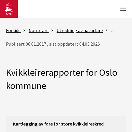
Gå til hovedinnhold
Men
Forside
Naturfare
Utredning av naturfare
Flom- og 
Publisert 06.01.2017 , sist oppdatert 04.03.2026
Kvikkleirerapporter for Oslo
kommune
Kartlegging av fare for store kvikkleireskred