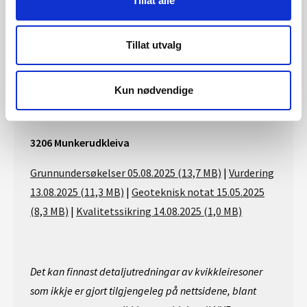
Tillat alle
14.05.2025 (0,4 MB)
3191 Kjelsås sør
Tillat utvalg
Grunnundersøkelser
24.10.2024 (23,0 MB)
|
Vurdering
Kun nødvendige
04.06.2025 (36,9 MB)
|
Kvalitetssikring 02.06.2025 (0,5
MB)
3206 Munkerudkleiva
Grunnundersøkelser 05.08.2025 (13,7 MB)
|
Vurdering
13.08.2025 (11,3 MB)
|
Geoteknisk notat 15.05.2025
(8,3 MB)
|
Kvalitetssikring 14.08.2025 (1,0 MB)
Det kan finnast detaljutredningar av kvikkleiresoner
som ikkje er gjort tilgjengeleg på nettsidene, blant