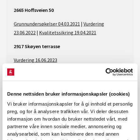
2665 Hoffsveien 50
Grunnundersøkelser 04.03.2021
|
Vurdering
23.06.2022
|
Kvalitetssikring 19.04.2021
2917 Skøyen terrasse
Vurdering 16.06.2023
2916 Bestum 1
Vurdering 20.01.2023
|
Kvalitetssinkring 01.03.2023
Denne nettsiden bruker informasjonskapsler (cookies)
2946 Majorstuen 1
Vi bruker informasjonskapsler for å gi innhold et personlig
preg, og for å analysere trafikken vår. Vi deler dessuten
Vurdering 21.09.2022 (13,2 MB)
|
Kvalitetssikring
informasjon om hvordan du bruker nettstedet vårt, med
13.11.2022 (0,8 MB)
partnerne våre innen sosiale medier, annonsering og
analysearbeid, som kan kombinere den med annen
3015 Sollerud