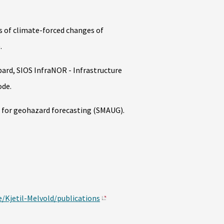
s of climate-forced changes of
.
bard, SIOS InfraNOR - Infrastructure
ode.
for geohazard forecasting (SMAUG).
e/Kjetil-Melvold/publications