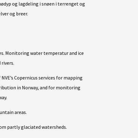
nødyp og lagdeling i snøen i terrenget og
elver og breer.
es. Monitoring water temperatur and ice
rivers.
f NVE’s Copernicus services for mapping
ribution in Norway, and for monitoring
way.
untain areas.
from partly glaciated watersheds.