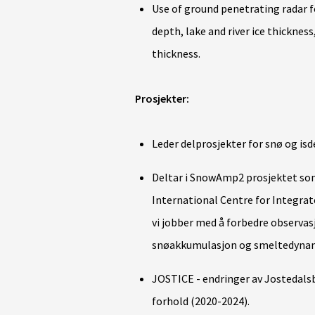
Use of ground penetrating radar 
depth, lake and river ice thickness
thickness.
Prosjekter:
Leder delprosjekter for snø og is
Deltar i SnowAmp2 prosjektet so
International Centre for Integr
vi jobber med å forbedre observas
snøakkumulasjon og smeltedynamik
JOSTICE - endringer av Jostedals
forhold (2020-2024).