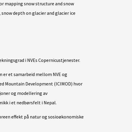
for mapping snow structure and snow
, snow depth on glacier and glacier ice
dekningsgrad i NVEs Copernicustjenester.
m er et samarbeid mellom NVE og
ated Mountain Development (ICIMOD) hvor
joner og modellering av
k i et nedbørsfelt i Nepal.
breen effekt på natur og sosioøkonomiske