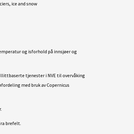
aciers, ice and snow
emperatur og isforhold på innsjøer og
llittbaserte tjenester i NVE til overvåking
nøfordeling med bruk av Copernicus
.
ra brefelt.