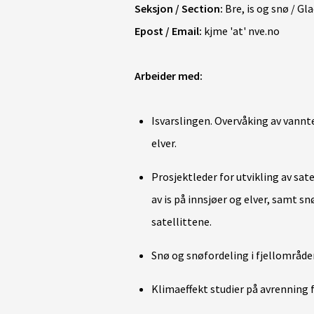
Seksjon / Section:
Bre, is og snø / Gl
Epost / Email:
kjme 'at' nve.no
Arbeider med:
Isvarslingen. Overvåking av vannt
elver.
Prosjektleder for utvikling av sate
av is på innsjøer og elver, samt s
satellittene.
Snø og snøfordeling i fjellområder
Klimaeffekt studier på avrenning f