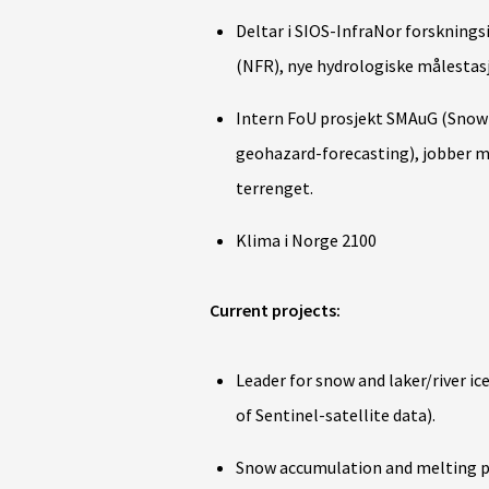
Deltar i SIOS-InfraNor forsknings
(NFR), nye hydrologiske målestasj
Intern FoU prosjekt SMAuG (Snow
geohazard-forecasting), jobber me
terrenget.
Klima i Norge 2100
Current projects:
Leader for snow and laker/river ic
of Sentinel-satellite data).
Snow accumulation and melting p