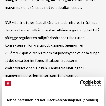
magasiner, eller å legge ned vannkraftanlegget.
NVE vil alltid foreslå at vilkårene moderniseres i tråd med
dagens standardvilkår. Standardvilkårene gir mulighet til å
pålegge regulanten miljøforbedrende tiltak uten
konsekvenser for kraftproduksjonen. Gjennom en
vilkårsrevisjon vurderer vi om miljøhensynet veier så tungt
at det også bør innføres tiltak som reduserer
kraftproduksjonen. Da kan vi anbefale endringer i
manøvreringsreglementet, som for eksempel
minstevannføringer og andre type vannslipp, eller
restriksjoner på hvordan et kraftverk skal kjøres.
Denne nettsiden bruker informasjonskapsler (cookies)
NVE fatter vedtak i vilkårsrevisjoner. Blir vedtaket klaget