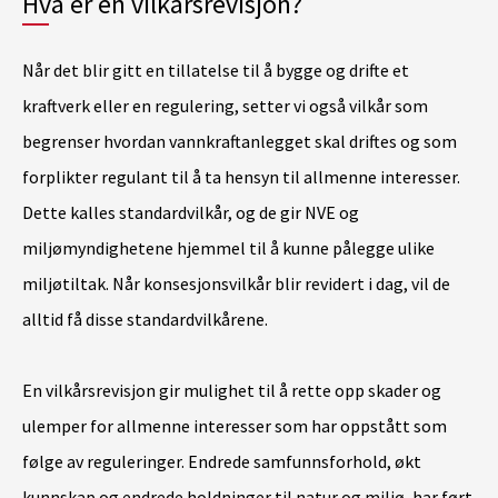
Hva er en vilkårsrevisjon?
Når det blir gitt en tillatelse til å bygge og drifte et
kraftverk eller en regulering, setter vi også vilkår som
begrenser hvordan vannkraftanlegget skal driftes og som
forplikter regulant til å ta hensyn til allmenne interesser.
Dette kalles standardvilkår, og de gir NVE og
miljømyndighetene hjemmel til å kunne pålegge ulike
miljøtiltak. Når konsesjonsvilkår blir revidert i dag, vil de
alltid få disse standardvilkårene.
En vilkårsrevisjon gir mulighet til å rette opp skader og
ulemper for allmenne interesser som har oppstått som
følge av reguleringer. Endrede samfunnsforhold, økt
kunnskap og endrede holdninger til natur og miljø, har ført