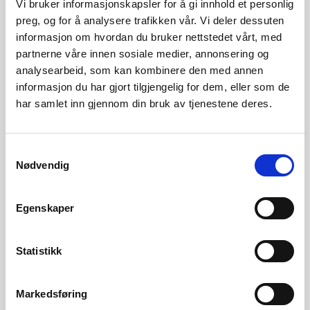
Vi bruker informasjonskapsler for å gi innhold et personlig
på, er det Energidepartementet som er klageinstans.
preg, og for å analysere trafikken vår. Vi deler dessuten
informasjon om hvordan du bruker nettstedet vårt, med
Konsesjonsvilkårene til vannkraftreguleringer kan normalt
partnerne våre innen sosiale medier, annonsering og
revideres 30 år etter konsesjonen er gitt. Dette følger av
analysearbeid, som kan kombinere den med annen
vassdragsreguleringsloven § 8.
informasjon du har gjort tilgjengelig for dem, eller som de
har samlet inn gjennom din bruk av tjenestene deres.
Last ned:
Samtykkevalg
Mal for revisjonsdokument per 09.01.2024
Nødvendig
EDs retningslinjer for revisjon av
Egenskaper
konsesjonsvilkår for vassdragsreguleringer
NVE og Miljødirektoratets fellesrapport om
Statistikk
nasjonal prioritering av konsesjoner til revisjon
(
NVE-rapport 49/2013
)
Markedsføring