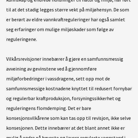
til at det stadig legges større vekt på miljøhensyn. De som
er berørt av eldre vannkraftreguleringer har også samlet
seg erfaringer om mulige miljøskader som følge av
reguleringene.
Vilkårsrevisjoner innebærer å gjøre en samfunnsmessig
avveining av gevinstene ved å gjennomføre
miljøforbedringer i vassdragene, sett opp mot de
samfunnsmessige kostnadene knyttet til redusert fornybar
og regulerbar kraftproduksjon, forsyningssikkerhet og
reguleringens flomdemping. Det er bare
konsesjonsvilkårene som kan tas opp til revisjon, ikke selve
konsesjonen. Dette innebærer at det blant annet ikke er
mulig å endre på høyeste og lavere regulerte vannstand i