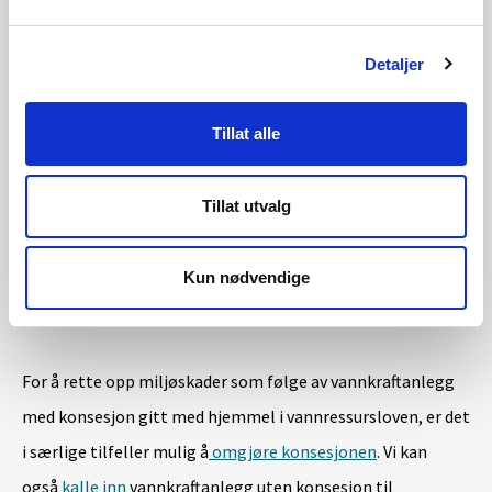
Hvilke konsesjoner kan revideres?
Detaljer
Revisjonsadgangen omfatter hovedsakelig konsesjoner
Tillat alle
gitt med hjemmel i vassdragsreguleringsloven. I samme
vassdrag er det ofte gitt flere konsesjoner over tid med
Tillat utvalg
forskjellig revisjonstidspunkt. Det kan være
hensiktsmessig å forskyve noen revisjoner i tid for å få til
Kun nødvendige
en samordnet revisjon for hele vassdraget.
For å rette opp miljøskader som følge av vannkraftanlegg
med konsesjon gitt med hjemmel i vannressursloven, er det
i særlige tilfeller mulig å
omgjøre konsesjonen
. Vi kan
også
kalle inn
vannkraftanlegg uten konsesjon til