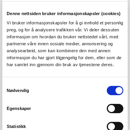
400 V
Denne nettsiden bruker informasjonskapsler (cookies)
Vi bruker informasjonskapsler for å gi innhold et personlig
690 V
preg, og for å analysere trafikken vår. Vi deler dessuten
informasjon om hvordan du bruker nettstedet vårt, med
1000 V
partnerne våre innen sosiale medier, annonsering og
analysearbeid, som kan kombinere den med annen
11 kV
informasjon du har gjort tilgjengelig for dem, eller som de
har samlet inn gjennom din bruk av tjenestene deres.
22 kV
Samtykkevalg
Nettselskapene vil normalt ikke få dispensasjon fra å
Nødvendig
levere strøm på disse spenningsnivåene. Listen over
spenningsnivåer kan utvides.
Egenskaper
Leveringsplikten gjelder ikke ut til
Statistikk