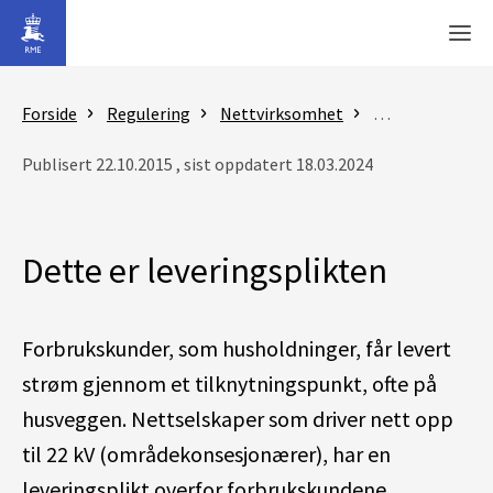
Gå til hovedinnhold
Men
Forside
Regulering
Nettvirksomhet
Nettilknytning
Publisert 22.10.2015 , sist oppdatert 18.03.2024
Dette er leveringsplikten
Forbrukskunder, som husholdninger, får levert
strøm gjennom et tilknytningspunkt, ofte på
husveggen. Nettselskaper som driver nett opp
til 22 kV (områdekonsesjonærer), har en
leveringsplikt overfor forbrukskundene.