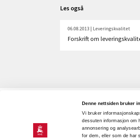
Les også
06.08.2013 | Leveringskvalitet
Forskrift om leveringskvalit
Denne nettsiden bruker i
KONTAKT OSS
Vi bruker informasjonskapsl
Kontaktinformasjon
dessuten informasjon om h
annonsering og analysearb
for dem, eller som de har 