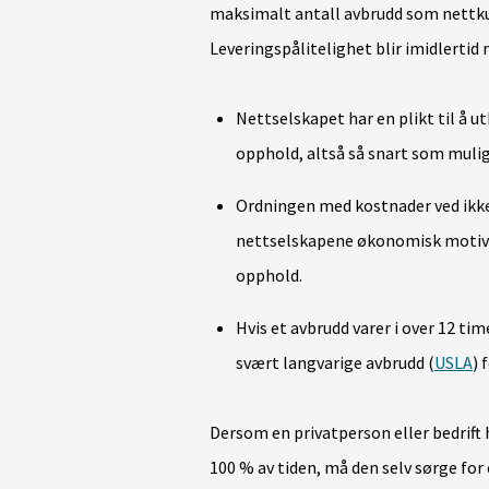
maksimalt antall avbrudd som nettkun
Leveringspålitelighet blir imidlertid 
Nettselskapet har en plikt til å u
opphold, altså så snart som mulig
Ordningen med kostnader ved ikke 
nettselskapene økonomisk motiva
opphold.
Hvis et avbrudd varer i over 12 ti
svært langvarige avbrudd (
USLA
) 
Dersom en privatperson eller bedrift h
100 % av tiden, må den selv sørge for