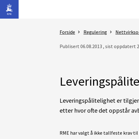
Gå til hovedinnhold
Forside
Regulering
Nettvirks
Publisert 06.08.2013 , sist oppdatert 
Leveringspålite
Leveringspålitelighet er tilgje
etter hvor ofte det oppstår a
RME har valgt å ikke tallfeste krav til