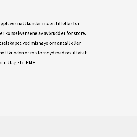
pplever nettkunder i noen tilfeller for
der konsekvensene av avbrudd er for store.
tselskapet ved misnøye om antall eller
s nettkunden er misfornøyd med resultatet
hen klage til RME.