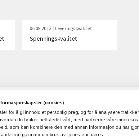
06.08.2013 | Leveringskvalitet
et
Spenningskvalitet
nformasjonskapsler (cookies)
OM RME
OM N
er for å gi innhold et personlig preg, og for å analysere trafikken
Dette er RME
RMEs p
vordan du bruker nettstedet vårt, med partnerne våre innen sosi
eid, som kan kombinere den med annen informasjon du har gjort 
Ledige stillinger i RME
samlet inn gjennom din bruk av tjenestene deres.