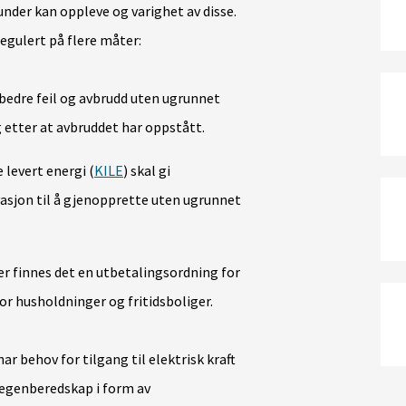
der kan oppleve og varighet av disse.
regulert på flere måter:
tbedre feil og avbrudd uten ugrunnet
 etter at avbruddet har oppstått.
levert energi (
KILE
) skal gi
sjon til å gjenopprette uten ugrunnet
mer finnes det en utbetalingsordning for
for husholdninger og fritidsboliger.
ar behov for tilgang til elektrisk kraft
 egenberedskap i form av