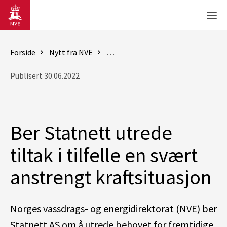
Gå til hovedinnhold
Men
Forside
Nytt fra NVE
Nyheter - sikkerhet og energifors
Publisert 30.06.2022
Ber Statnett utrede
tiltak i tilfelle en svært
anstrengt kraftsituasjon
Norges vassdrags- og energidirektorat (NVE) ber
Statnett AS om å utrede behovet for fremtidige