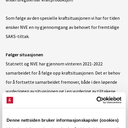
Som følge av den spesielle kraftsituasjonen vi har for tiden
ønsker NVE en ny gjennomgang av behovet for fremtidige
SAKS-tiltak.
Følger situasjonen
Statnett og NVE har gjennom vinteren 2021-2022
samarbeidet for å følge opp kraftsituasjonen. Det er behov
for å fortsette samarbeidet fremover, både i den løpende
vurderingen av situasjonen og i en vurdering av tiltakene.
På bakgrunn av dette sendte NVE et brev til Statnett den
13.juni der de varsles om mulig vedtak om å utrede
Denne nettsiden bruker informasjonskapsler (cookies)
fremtidige SAKS-tiltak. Statnett kommenterte brevet den