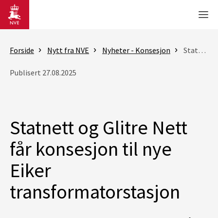
Gå til hovedinnhold
Men
Forside
Nytt fra NVE
Nyheter - Konsesjon
Statnett og Glitre Nett får konsesjon til nye Eiker transformatorstasjon
Publisert 27.08.2025
Statnett og Glitre Nett
får konsesjon til nye
Eiker
transformatorstasjon