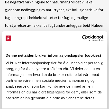
De negative virkningene for naturmangfoldet vil øke,
gjennom nedbygging av naturtyper, økt kollisjonsrisiko for
fugl, inngrep i hekkelokaliteter for fugl og mulige
forstyrrelser av hekkende fugl under anleggsarbeid. Naboer
vil også oppleve trafikk og støy under anleggsarbeidet.
NVE pålegger tiltak for å ta hensyn til
Denne nettsiden bruker informasjonskapsler (cookies)
naturen og omgivelsene
Vi bruker informasjonskapsler for å gi innhold et personlig
preg, og for å analysere trafikken vår. Vi deler dessuten
For å redusere de negative konsekvensene for verdifull
informasjon om hvordan du bruker nettstedet vårt, med
natur og fugl, har NVE pålagt Statnett og Glitre Nett en
partnerne våre innen sosiale medier, annonsering og
analysearbeid, som kan kombinere den med annen
rekke tiltak.
informasjon du har gjort tilgjengelig for dem, eller som de
har samlet inn gjennom din bruk av tjenestene deres.
– Utbyggingen vil ha konsekvenser for natur og omgivelser.