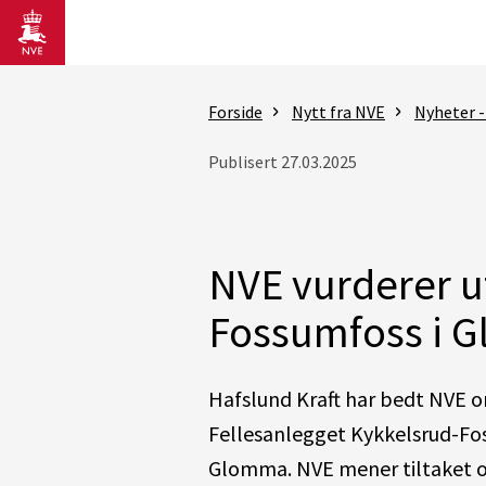
Gå til hovedinnhold
Forside
Nytt fra NVE
Nyheter 
Publisert 27.03.2025
NVE vurderer u
Fossumfoss i G
Hafslund Kraft har bedt NVE om
Fellesanlegget Kykkelsrud-Fo
Glomma. NVE mener tiltaket o